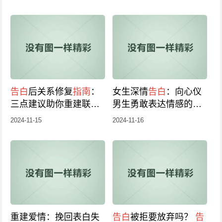
告白
后关系修复
指南
：
女生深情
告白
：向心仪
三点建议助你重建联
男生勇敢表达情感的真
系，重拾旧爱无难事！
挚话语，女孩子表白
指
2024-11-15
2024-11-16
南
重建爱情：挽回表白失
告白
被拒要放弃吗？
告