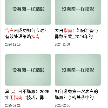
告白
未成功如何应对？
表白
指南
：如何准备与
有效处理策略
指南
勇敢示爱_2024年的浪
漫
告白
秘诀
2024-12-19
2024-11-09
真心
告白
不尴尬：2025
如何避免第一次表白的
实用
指南
七技巧，勇敢
尴尬？亲密关系中的
告
表达见真情
白
策略
指南
2025-02-21
2025-02-05