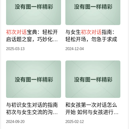
初次对话
宝典：轻松开
与女生
初次对话
指南：
启话题之窗，巧妙化解
轻松开场，勿急于求成
尴尬沉默！
2025-03-13
2024-12-04
与初识女生对话的指南
和女孩第一次对话怎么
初次与女生交流的沟通
开始 如何与女孩进行初
技巧
次交谈的开场
2024-09-20
2025-02-12