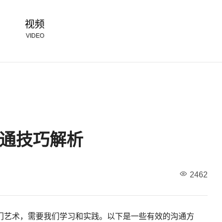
视频
VIDEO
通技巧解析
2462
门艺术，需要我们学习和实践。以下是一些有效的沟通方