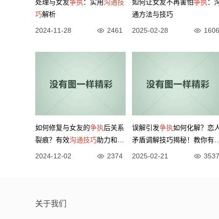
处理与女友
争执
：实用
沟通技
如何让女友不再害怕
争执
：
巧
解析
通方法与技巧
2024-11-28
2461
2025-02-28
160
如何修复与女友的
争执
后关系
误解引发
争执
如何化解？恋
裂痕？有效
沟通技巧
助力和好
矛盾调解技巧揭秘！教你有
如初
沟通解决矛盾！
2024-12-02
2374
2025-02-21
353
关于我们