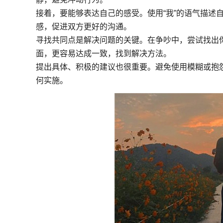
接着，要能够表达自己的感受。使用“我”的语气描述
感，促进双方更好的沟通。
寻找共同点是解决问题的关键。在争吵中，尝试找出
面，更容易达成一致，找到解决方法。
提出具体、积极的建议也很重要。避免使用模糊或抱
何实施。