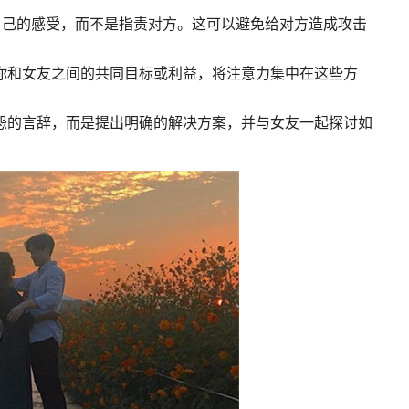
自己的感受，而不是指责对方。这可以避免给对方造成攻击
你和女友之间的共同目标或利益，将注意力集中在这些方
怨的言辞，而是提出明确的解决方案，并与女友一起探讨如