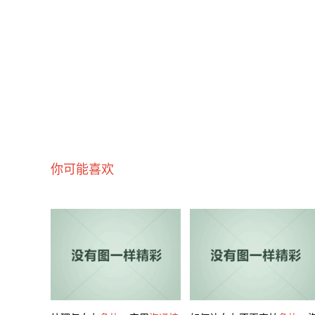
你可能喜欢