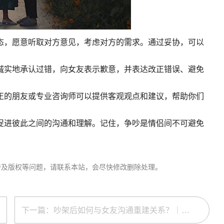
态，愿意听取对方意见，考虑对方的需求。通过妥协，可以
诚实地承认过错，向女友表示歉意，并表达改正错误、避免
正的朋友或专业咨询师可以提供客观观点和建议，帮助你们
促进彼此之间的沟通和理解。记住，争吵是情侣间不可避免
涉及版权等问题，请联系本站，会尽快修改删除处理。
下一篇：吵架后如何与女友沟通重建关系？｜情感交流指南