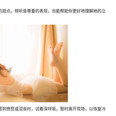
的观点。倾听是尊重的表现，也能帮助你更好地理解她的立
感到愤怒或沮丧时，试着深呼吸，暂时离开现场，以恢复冷