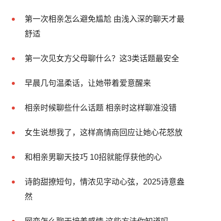
第一次相亲怎么避免尴尬 由浅入深的聊天才最
舒适
第一次见女方父母聊什么？这3类话题最安全
早晨几句温柔话，让她带着爱意醒来
相亲时候聊些什么话题 相亲时这样聊准没错
女生说想我了，这样高情商回应让她心花怒放
和相亲男聊天技巧 10招就能俘获他的心
诗韵甜撩短句，情浓见字动心弦，2025诗意盎
然