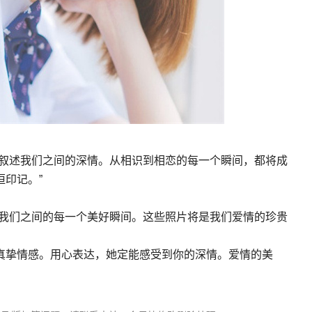
，叙述我们之间的深情。从相识到相恋的每一个瞬间，都将成
印记。”
捉我们之间的每一个美好瞬间。这些照片将是我们爱情的珍贵
真挚情感。用心表达，她定能感受到你的深情。爱情的美