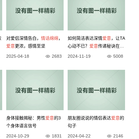
浓
对爱侣深情告白，
情话绵绵
，
如何简洁表达深情
爱意
，让TA
爱意
更浓，感情至坚
心动不已？
爱意
传递秘诀在细
节中流露真情
2
2025-04-18
2683
2024-11-19
5008
身体接触揭秘：男性
爱意
的3
朋友圈说说的情侣表达
爱意
的
个身体语言信号
句子
3
2024-10-29
1831
2024-04-22
2146