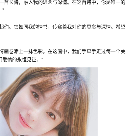
写一首长诗，融入我的思念与深情。在这首诗中，你是唯一的
”
想起你。它如同我的情书，传递着我对你的思念与深情。希望
爱情画卷添上一抹色彩。在这画中，我们手牵手走过每一个美
爱情的永恒见证。”