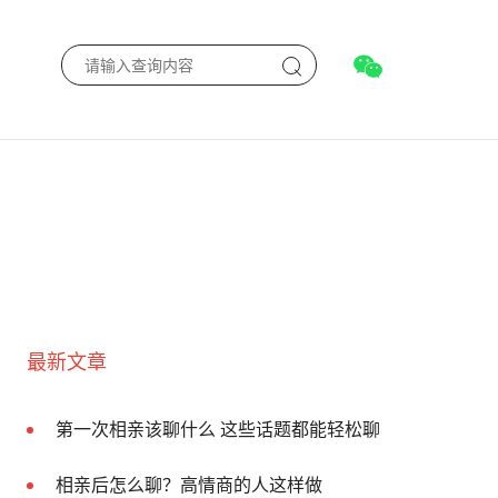
最新文章
第一次相亲该聊什么 这些话题都能轻松聊
相亲后怎么聊？高情商的人这样做