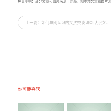
免责申明：部分文章和图片来源于网络，如本站文章和图片
上一篇：如何与刚认识的女孩交谈 与新认识女孩沟通的方法
你可能喜欢