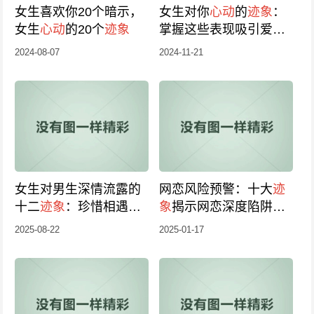
女生喜欢你20个暗示，
女生对你
心动
的
迹象
：
女生
心动
的20个
迹象
掌握这些表现吸引爱情
魅力！
2024-08-07
2024-11-21
女生对男生深情流露的
网恋风险预警：十大
迹
十二
迹象
：珍惜相遇的
象
揭示网恋深度陷阱！
缘分，
心动
请把握！
让你秒辨真伪！
2025-08-22
2025-01-17