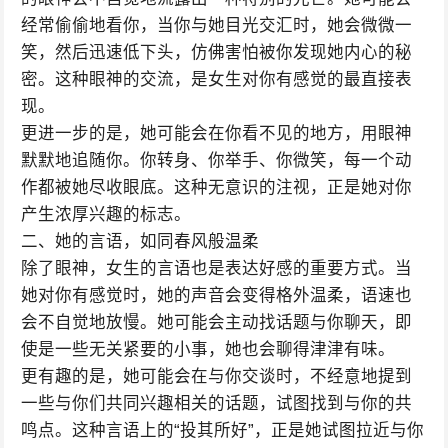
经常偷偷地看你，当你与她目光交汇时，她会微微一
笑，然后迅速低下头，仿佛害怕被你发现她内心的秘
密。这种眼神的交流，是女生对你有感觉的最直接表
现。
更进一步的是，她可能会在你看不见的地方，用眼神
默默地追随你。你转身、你举手、你微笑，每一个动
作都被她尽收眼底。这种无意识的注视，正是她对你
产生浓厚兴趣的标志。
二、她的言语，如同春风般温柔
除了眼神，女生的言语也是表达好感的重要方式。当
她对你有感觉时，她的声音会变得格外温柔，语速也
会不自觉地放慢。她可能会主动找话题与你聊天，即
使是一些无关紧要的小事，她也会聊得津津有味。
更有趣的是，她可能会在与你交谈时，不经意地提到
一些与你们共同兴趣相关的话题，试图找到与你的共
鸣点。这种言语上的“投其所好”，正是她试图拉近与你