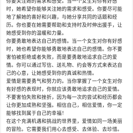
你要关注她的需求和感受。当一个女生对你有好感
时，她希望你能够关注她的需求和感受。你要尽可能
地了解她的喜好和兴趣，与她分享共同的话题和经
历。你也要在她需要帮助和支持时及时伸出援手，让
她感受到你的温暖和力量。
你要勇敢地表达自己的感情。当一个女生对你有好感
时，她也希望你能够勇敢地表达自己的感情。你不要
害怕被拒绝或者失败，而是要勇敢地追求自己的爱
情。你可以通过写信、送礼物、约会等方式来表达自
己的心意，让她感受到你的真诚和热情。
爱情是需要勇气和努力的。当你掌握了一个女生对你
有好感的表现时，你就应该勇敢地追求自己的爱情。
不要害怕失败和挫折，因为每一次的尝试和经历都会
让你更加成熟和坚强。相信自己，相信爱情，你一定
能够找到属于自己的幸福！
在这个充满机遇和挑战的世界里，爱情如同一场美丽
的冒险。它需要我们用心去感受、去体验、去珍惜。