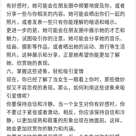
有好感时，她可能会在朋友圈中频繁地提及你，或者
分享一些与你相关的内容。她可能会晒出你们一起的
照片，或者发表一些只有你能理解的暗语和暗示。
更进一步的是，她可能会在朋友圈中展示她的才艺和
魅力，试图吸引你的注意。她可能会分享她的音乐、
绘画、摄影等作品，或者晒出她的运动、旅行等生活
照片。这种展示和分享，正是她希望你能更加了解
她、欣赏她的表现。
六、掌握这些迹象，轻松吸引爱情
现在，你已经了解了当女生一眼看上你时，那些微妙
却又不容忽视的表现。那么，如何利用这些迹象来吸
引爱情呢？
你要保持自信和冷静。当一个女生对你有好感时，你
不要过于紧张或者激动。相反，你应该保持自信和冷
静，以更加成熟和稳重的形象出现在她面前。这样，
她会更加欣赏你的魅力和内涵。