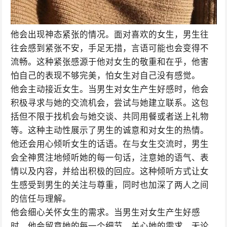
他会出现神态紧张的情况。面对喜欢的女生，男生往
往会感到紧张不安，手足无措，言语可能也会变得不
流畅。这种紧张感源于他对女生的敬重和在乎，他害
怕自己的表现不够完美，怕女生对自己没有感觉。
他会主动接近女生。当男生对女生产生好感时，他会
积极寻求与她的交流机会，尝试与她建立联系。这包
括但不限于找机会与她交谈、共同用餐或者送上礼物
等。这种主动性展示了男生的诚意和对女生的热情。
他还会用心倾听女生的话语。在与女生交流时，男生
会全神贯注地倾听她的每一句话，注意她的语气、表
情以及内容，并给出积极的回应。这种倾听方式让女
生感受到男生的关注与尊重，同时也加深了两人之间
的信任与理解。
他会细心关怀女生的需求。当男生对女生产生好感
时，他会留意她的每一个细节，关心她的需求。无论