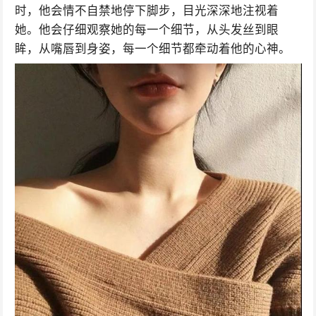
时，他会情不自禁地停下脚步，目光深深地注视着
她。他会仔细观察她的每一个细节，从头发丝到眼
眸，从嘴唇到身姿，每一个细节都牵动着他的心神。