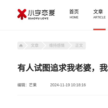
首页
文章
HOME
ARTICLE
文章
维持感情
正文
有人试图追求我老婆，我
编辑：芒果
2024-11-19 10:18:16