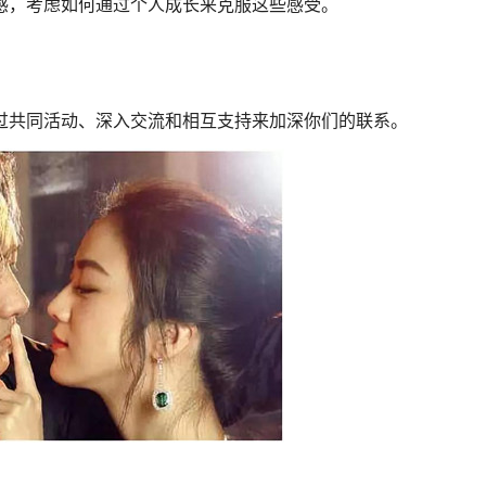
感，考虑如何通过个人成长来克服这些感受。
过共同活动、深入交流和相互支持来加深你们的联系。