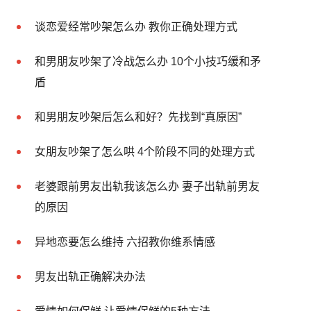
谈恋爱经常吵架怎么办 教你正确处理方式
和男朋友吵架了冷战怎么办 10个小技巧缓和矛
盾
和男朋友吵架后怎么和好？先找到“真原因”
女朋友吵架了怎么哄 4个阶段不同的处理方式
老婆跟前男友出轨我该怎么办 妻子出轨前男友
的原因
异地恋要怎么维持 六招教你维系情感
男友出轨正确解决办法