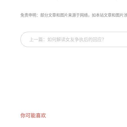
免责申明：部分文章和图片来源于网络，如本站文章和图片
上一篇：如何解读女友争执后的回应？
你可能喜欢