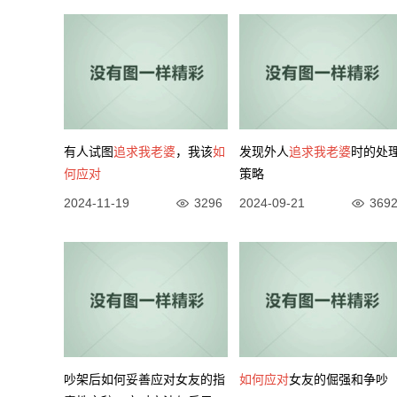
有人试图
追求我老婆
，我该
如
发现外人
追求我老婆
时的处
何应对
策略
2024-11-19
3296
2024-09-21
369
吵架后如何妥善应对女友的指
如何应对
女友的倔强和争吵