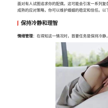
面对有人试图追求你的配偶，这可能会引发一系列复
成熟的应对策略，你可以维护婚姻的稳定和信任。以
保持冷静和理智
情绪管理
：在得知这一情况时，首要任务是保持冷静