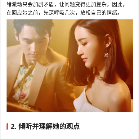
绪激动只会加剧矛盾，让问题变得更加复杂。因此，
在回应她之前，先深呼吸几次，放松自己的情绪。
2. 倾听并理解她的观点