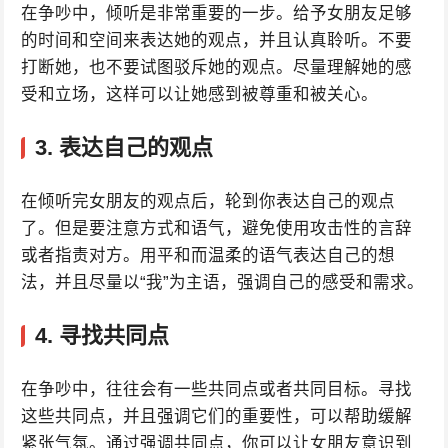
在争吵中，倾听是非常重要的一步。给予女朋友足够
的时间和空间来表达她的观点，并且认真聆听。不要
打断她，也不要试图驳斥她的观点。尽量理解她的感
受和立场，这样可以让她感到被尊重和被关心。
3. 表达自己的观点
在倾听完女朋友的观点后，轮到你表达自己的观点
了。但是要注意方式和语气，避免使用攻击性的言辞
或者指责对方。用平和而温柔的语气表达自己的想
法，并且尽量以“我”为主语，强调自己的感受和需求。
4. 寻找共同点
在争吵中，往往会有一些共同点或者共同目标。寻找
这些共同点，并且强调它们的重要性，可以帮助缓解
紧张气氛。通过强调共同点，你可以让女朋友意识到