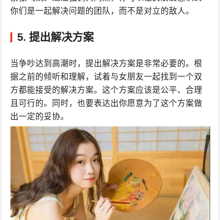
你们是一起解决问题的团队，而不是对立的敌人。
5. 提出解决方案
当争吵达到高潮时，提出解决方案是非常必要的。根
据之前的倾听和理解，试着与女朋友一起找到一个双
方都能接受的解决方案。这个方案应该是公平、合理
且可行的。同时，也要表达出你愿意为了这个方案做
出一定的妥协。