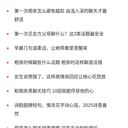
第一次相亲怎么避免尴尬 由浅入深的聊天才最
舒适
第一次见女方父母聊什么？这3类话题最安全
早晨几句温柔话，让她带着爱意醒来
相亲时候聊些什么话题 相亲时这样聊准没错
女生说想我了，这样高情商回应让她心花怒放
和相亲男聊天技巧 10招就能俘获他的心
诗韵甜撩短句，情浓见字动心弦，2025诗意盎
然