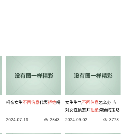
相亲女生
不回信息
代表
拒绝
吗
女生生气
不回信息
怎么办 应
味
对女性愤怒并
拒绝
沟通的策略
5
2024-07-16
2543
2024-09-02
3773