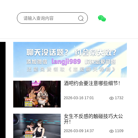
酒吧约会要注意哪些细节！
2026-03-16 17:01
1732
女生不反感的触碰技巧大公
开！
2026-03-09 14:37
1109