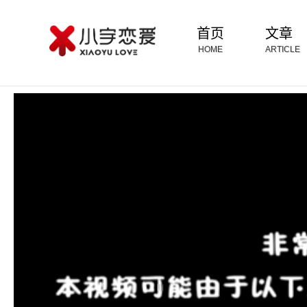
首页
文章
HOME
ARTICLE