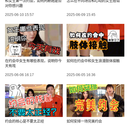
和女生第一次约会，如何判断她是否
怎么在不同场合和心动的女生搭讪
对你感兴趣
2025-06-10 15:57
2025-06-09 15:45
在约会中女生有哪些表现，说明你今
如何在约会中和女生浪漫肢体接触
天有戏
2025-06-06 16:17
2025-06-05 16:36
约会的核心是不要太正经
如何安排一场完美约会