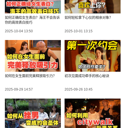
如何正确给女生表白？海王不会告诉
如何轻松拿下心仪的相亲对象？
你的高效表白技巧
2025-10-04 13:50
2025-10-01 13:15
如何在女生面前完美释放吸引力？
初次见面成功牵手的核心秘诀
2025-09-29 14:57
2025-09-26 10:45