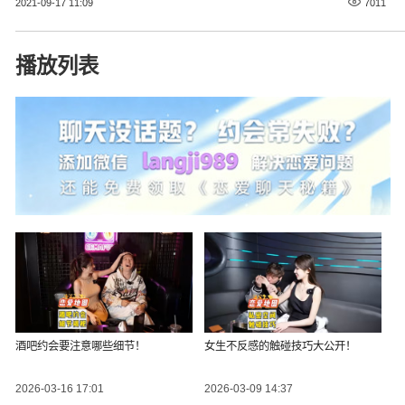
2021-09-17 11:09
7011
播放列表
酒吧约会要注意哪些细节！
女生不反感的触碰技巧大公开！
2026-03-16 17:01
2026-03-09 14:37