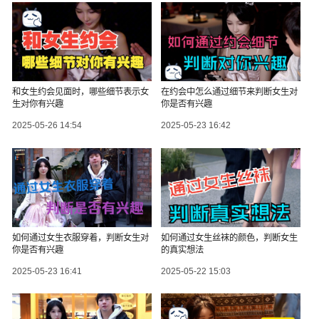
和女生约会见面时，哪些细节表示女
在约会中怎么通过细节来判断女生对
生对你有兴趣
你是否有兴趣
2025-05-26 14:54
2025-05-23 16:42
如何通过女生衣服穿着，判断女生对
如何通过女生丝袜的颜色，判断女生
你是否有兴趣
的真实想法
2025-05-23 16:41
2025-05-22 15:03