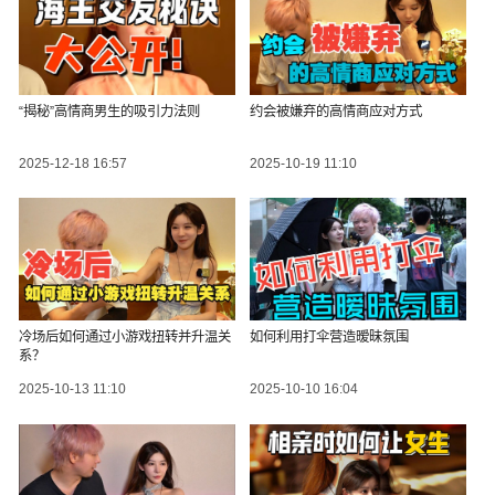
“揭秘”高情商男生的吸引力法则
约会被嫌弃的高情商应对方式
2025-12-18 16:57
2025-10-19 11:10
冷场后如何通过小游戏扭转并升温关
如何利用打伞营造暧昧氛围
系？
2025-10-13 11:10
2025-10-10 16:04