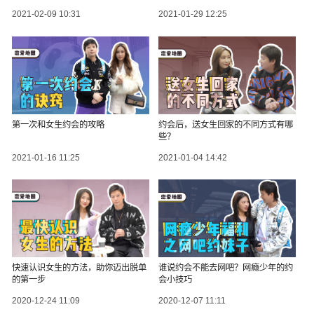
2021-02-09 10:31
2021-01-29 12:25
第一次和女生约会的攻略
约会后，送女生回家的不同方式有哪
些？
2021-01-16 11:25
2021-01-04 14:42
快速认识女生的方法，助你迈出脱单
谁说约会不能去网吧？网瘾少年的约
的第一步
会小技巧
2020-12-24 11:09
2020-12-07 11:11