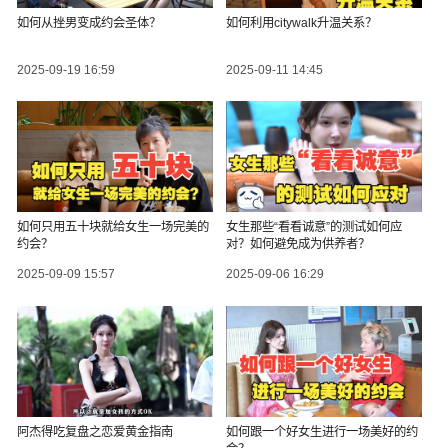
如何从挫男变成约会圣体？
如何利用citywalk升温关系？
2025-09-19 16:59
2025-09-11 14:45
如何只用五十块就给女生一场完美的
女生那些“看看诚意”的测试如何应
约会？
对？如何避免成为供养者？
2025-09-09 15:57
2025-09-06 16:29
阿杰得吃复盘之恋爱黄金指南
如何跟一个好女生进行一场美好的约