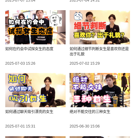
2025-07-07 15:04
2025-07-04 14:31
如何在约会中试探女生的态度
如何通过细节判断女生是喜欢你还是
出于礼貌
2025-07-03 15:26
2025-07-02 15:29
如何通过聊天吸引漂亮的女生
绝对不能交往的三种女生
2025-07-01 15:31
2025-06-30 15:06