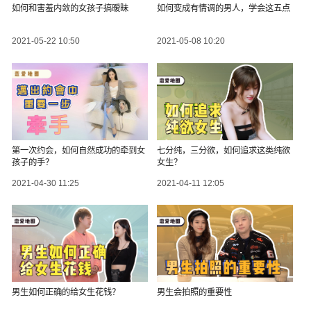
如何和害羞内敛的女孩子搞暧昧
如何变成有情调的男人，学会这五点
2021-05-22 10:50
2021-05-08 10:20
第一次约会，如何自然成功的牵到女
七分纯，三分欲，如何追求这类纯欲
孩子的手？
女生？
2021-04-30 11:25
2021-04-11 12:05
男生如何正确的给女生花钱？
男生会拍照的重要性