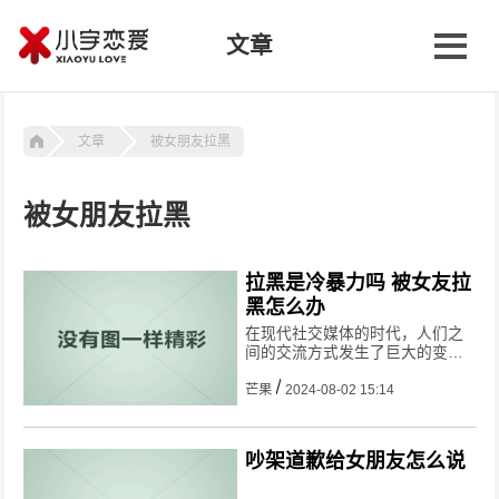
文章
文章
被女朋友拉黑
被女朋友拉黑
拉黑是冷暴力吗 被女友拉
黑怎么办
在现代社交媒体的时代，人们之
间的交流方式发生了巨大的变
化。而拉黑这一行为也逐渐成为
了一种常见的沟通方式。但是，
芒果
2024-08-02 15:14
有人认为拉黑是一种冷暴力行
为，对于被拉黑的一方可能会感
到伤心和无助。
吵架道歉给女朋友怎么说