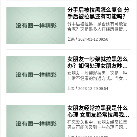
体原因是解决问题的第一步。
分手后被拉黑怎么复合 分
手后被拉黑还有可能吗？
分手后被拉黑，是否还有可能复
合呢？这是很多人在经历感情破
裂后所关心的问题。虽然每个情
况都不尽相同，但是通过一些方
芒果
2024-01-12 09:56
法和努力，复合的可能性是存在
的。
女朋友一吵架就拉黑怎么
办？如何处理女朋友吵架
后拉黑的情况？
女朋友一吵架就拉黑，这是一种
非常不健康的沟通方式。当女友
生气后拉黑你，可能是因为她需
要时间冷静下来，或者是想通过
芒果
2023-12-29 09:54
这种方式表达她的不满。无论是
哪种情况，作为男友，我们都应
该积极主动地处理这个问题，以
女朋友经常拉黑我是什么
维护彼此之间的关系。
心理 女朋友经常拉黑我怎
么办
在恋爱关系中，女朋友经常拉黑
男友可能涉及到一些心理问题。
以下是一些可能的解释：