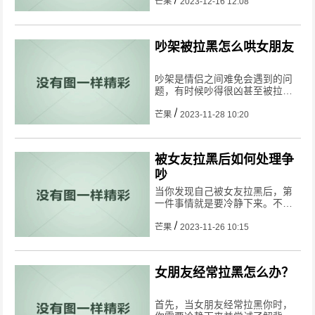
芒果
2023-12-16 12:08
吵架被拉黑怎么哄女朋友
吵架是情侣之间难免会遇到的问
题，有时候吵得很凶甚至被拉黑
了。但是作为男友，我们不能因
此而放弃，而是应该主动去哄女
芒果
2023-11-28 10:20
朋友，重新建立起彼此的信任和
感情。下面就来分享一些方法，
希望能对大家有所帮助。
被女友拉黑后如何处理争
吵
当你发现自己被女友拉黑后，第
一件事情就是要冷静下来。不要
急于做出任何决定或行动，因为
在情绪激动的状态下很容易做出
芒果
2023-11-26 10:15
错误的选择。找一个安静的地
方，坐下来，闭上眼睛，深呼吸
几次，让自己平静下来。
女朋友经常拉黑怎么办？
首先，当女朋友经常拉黑你时，