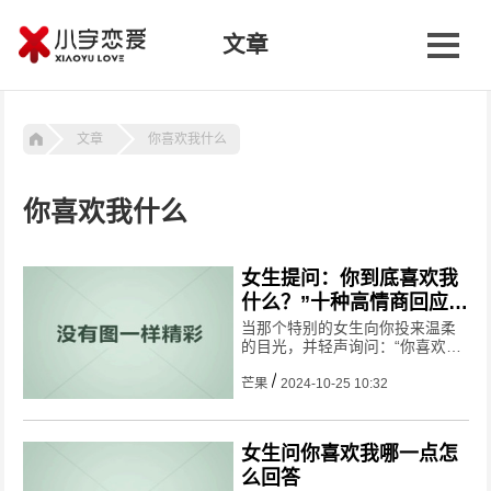
文章
文章
你喜欢我什么
你喜欢我什么
女生提问：你到底喜欢我
什么？”十种高情商回应，
展现你的独特魅力！
当那个特别的女生向你投来温柔
的目光，并轻声询问：“你喜欢我
什么？”时，你是否会瞬间心跳加
速，有些不知所措，一时想不到
芒果
2024-10-25 10:32
该如何回应呢？
女生问你喜欢我哪一点怎
么回答