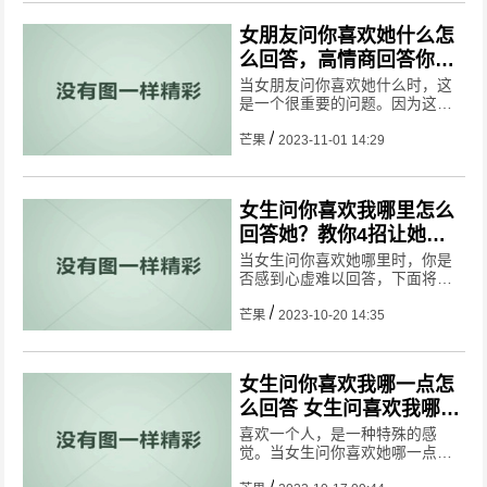
下是一些可能的回答。
女朋友问你喜欢她什么怎
么回答，高情商回答你喜
欢我什么
当女朋友问你喜欢她什么时，这
是一个很重要的问题。因为这不
仅关系到你们之间的感情，还关
系到你对她的认知和了解程度。
芒果
2023-11-01 14:29
如果你能够高情商地回答“你喜欢
我什么”，那么就说明你已经掌握
了一定的情商技巧。
女生问你喜欢我哪里怎么
回答她？教你4招让她死
心塌地跟着你
当女生问你喜欢她哪里时，你是
否感到心虚难以回答，下面将会
为你提供4个方法帮助你回答，同
时让她死心塌地跟着你。
芒果
2023-10-20 14:35
女生问你喜欢我哪一点怎
么回答 女生问喜欢我哪里
怎么回答
喜欢一个人，是一种特殊的感
觉。当女生问你喜欢她哪一点
时，如何回答呢？这个问题并不