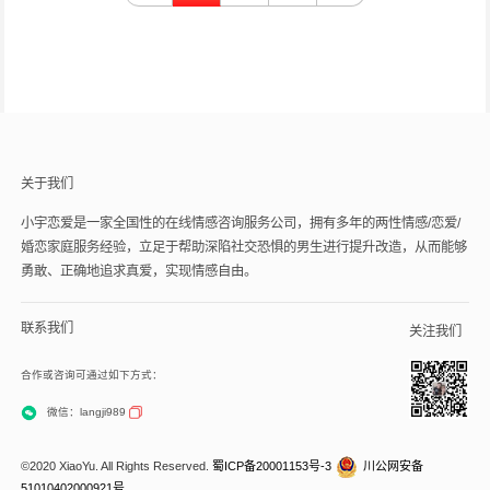
关于我们
小宇恋爱是一家全国性的在线情感咨询服务公司，拥有多年的两性情感/恋爱/
婚恋家庭服务经验，立足于帮助深陷社交恐惧的男生进行提升改造，从而能够
勇敢、正确地追求真爱，实现情感自由。
联系我们
关注我们
合作或咨询可通过如下方式：
微信：langji989
©2020 XiaoYu. All Rights Reserved.
蜀ICP备20001153号-3
川公网安备
51010402000921号