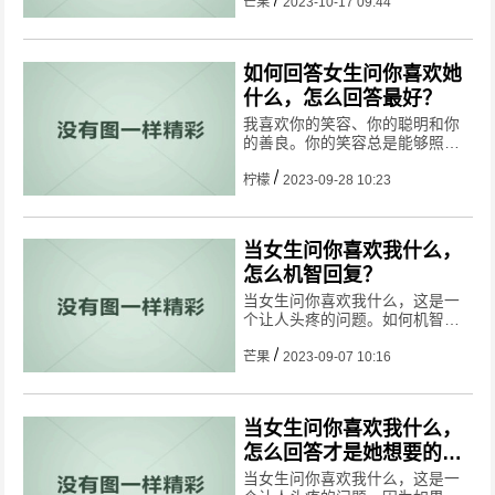
简单，因为每个人对于喜欢的原
芒果
2023-10-17 09:44
因都有不同的看法。然而，无论
怎样回答，最重要的是真诚和坦
率。
如何回答女生问你喜欢她
什么，怎么回答最好？
我喜欢你的笑容、你的聪明和你
的善良。你的笑容总是能够照亮
整个房间，让我感到温暖和快
乐。你的聪明让我们的对话变得
柠檬
2023-09-28 10:23
有趣而充满智慧，我喜欢和你一
起分享思考和探索。而你的善良
则展现了你内心深处的美丽，它
当女生问你喜欢我什么，
让我感
怎么机智回复？
当女生问你喜欢我什么，这是一
个让人头疼的问题。如何机智回
复呢？下面给大家分享几种不同
的回答方式。
芒果
2023-09-07 10:16
当女生问你喜欢我什么，
怎么回答才是她想要的答
案
当女生问你喜欢我什么，这是一