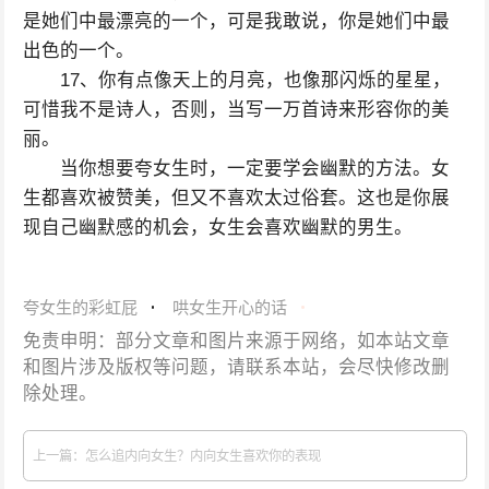
是她们中最漂亮的一个，可是我敢说，你是她们中最
出色的一个。
17、你有点像天上的月亮，也像那闪烁的星星，
可惜我不是诗人，否则，当写一万首诗来形容你的美
丽。
当你想要夸女生时，一定要学会幽默的方法。女
生都喜欢被赞美，但又不喜欢太过俗套。这也是你展
现自己幽默感的机会，女生会喜欢幽默的男生。
夸女生的彩虹屁
哄女生开心的话
免责申明：部分文章和图片来源于网络，如本站文章
和图片涉及版权等问题，请联系本站，会尽快修改删
除处理。
上一篇：怎么追内向女生？内向女生喜欢你的表现