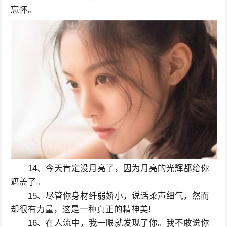
忘怀。
14、今天肯定没月亮了，因为月亮的光辉都给你
遮盖了。
15、尽管你身材纤弱娇小，说话柔声细气，然而
却很有力量，这是一种真正的精神美!
16、在人流中，我一眼就发现了你。我不敢说你