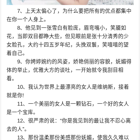
7、上天太偏心了，为什么要把所有的优点都集中
在你一个人身上。
8、他见到一张雪白有脸庞，眉弯嘴小，笑靥如
花，当即双目都睁大些，但见眼前是张十分清秀的少
女脸孔，大约十四五岁年纪，头挽双鬟，笑嘻嘻的望
着自己。
9、你娉婷婉约的风姿，娇艳俏丽的容貌，妩媚得
体的举止，优雅大方的谈吐，一开始就令我刮目相
看。
10、我认为世界上最漂亮的女人是维纳斯，接着
就是你!
11、一个美丽的女人是一颗钻石，一个好的女人
是一个宝库。
12、很严肃的说：“你是我见到的最让我不忍心离
去的人”。
13、那份温柔那份美感那份妩媚，使我久久难以