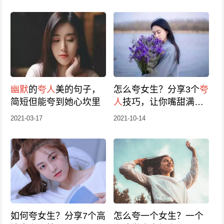
幽默
的
夸人
美的句子，
怎么夸女生？分享3个
夸
简短但能夸到她心坎里
人
技巧，让你嘴甜满
分！
2021-03-17
2021-10-14
如何夸女生？分享7个高
怎么夸一个女生？一个