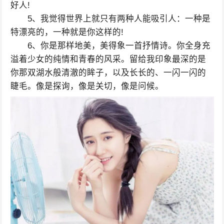
好人!
5、我觉得世界上就只有两种人能吸引人：一种是
特漂亮的，一种就是你这样的!
6、你是那样地美，美得象一首抒情诗。你全身充
溢着少女的纯情和青春的风采。留给我印象最深的是
你那双湖水般清澈的眸子，以及长长的、一闪一闪的
睫毛。像是探询，像是关切，像是问候。