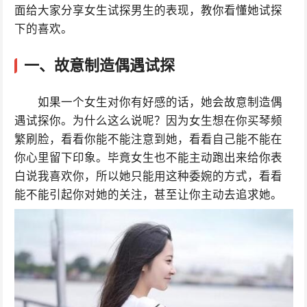
面给大家分享女生试探男生的表现，教你看懂她试探
下的喜欢。
一、故意制造偶遇试探
如果一个女生对你有好感的话，她会故意制造偶
遇试探你。为什么这么说呢？因为女生想在你买琴频
繁刷脸，看看你能不能注意到她，看看自己能不能在
你心里留下印象。毕竟女生也不能主动跑出来给你表
白说我喜欢你，所以她只能用这种委婉的方式，看看
能不能引起你对她的关注，甚至让你主动去追求她。