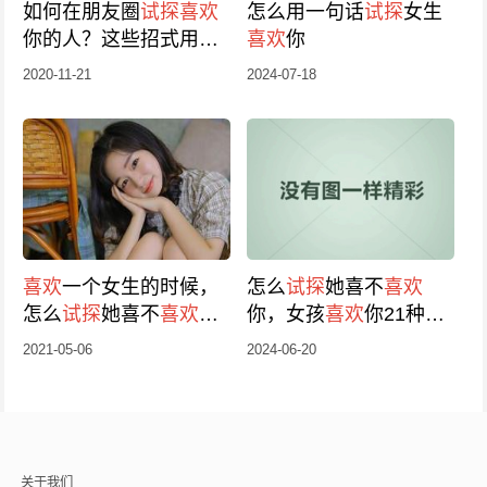
如何在朋友圈
试探
喜欢
怎么用一句话
试探
女生
你的人？这些招式用起
喜欢
你
来
2020-11-21
2024-07-18
喜欢
一个女生的时候，
怎么
试探
她喜不
喜欢
怎么
试探
她喜不
喜欢
你，女孩
喜欢
你21种表
你？
现
2021-05-06
2024-06-20
关于我们