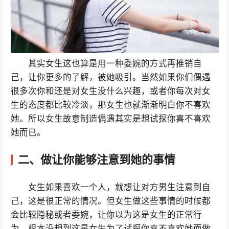
其实女生这也算是用一种委婉的方式再推销自
己，让你更多的了解，被她吸引。当然如果你们偶遇
很多次你和还是对女生没什么兴趣，或者你每次对女
生的态度都比较冷淡，那女生也就渐渐明白你不喜欢
她。所以女生故意制造偶遇其实是想试探你喜不喜欢
她而已。
二、做让你能够注意到她的事情
女生如果喜欢一个人，就想让对方男生注意到自
己，这是很正常的情况。但女生做这些事情的时候都
会比较隐秘或者委婉，让你以为这是女生的正常行
为，根本没想到这是女生为了试探你喜不喜欢她而做