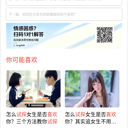
下一篇：如何区分女生的欲擒故纵和不喜欢？
你可能喜欢
怎么
试探
女生是否
喜欢
怎么
试探
女生是否
喜欢
你？三个方法教你
试探
你？其实追女生不用
试