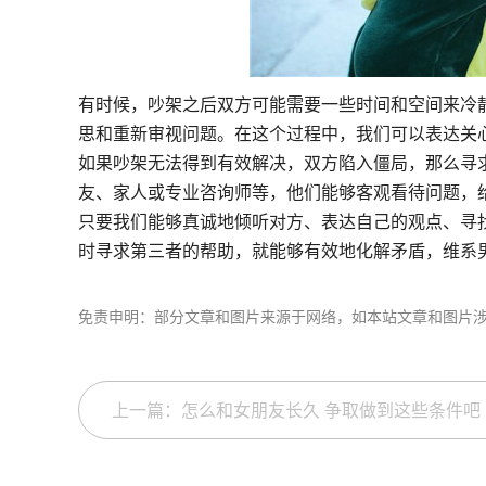
有时候，吵架之后双方可能需要一些时间和空间来冷
思和重新审视问题。在这个过程中，我们可以表达关
如果吵架无法得到有效解决，双方陷入僵局，那么寻
友、家人或专业咨询师等，他们能够客观看待问题，
只要我们能够真诚地倾听对方、表达自己的观点、寻
时寻求第三者的帮助，就能够有效地化解矛盾，维系
免责申明：部分文章和图片来源于网络，如本站文章和图片
上一篇：怎么和女朋友长久 争取做到这些条件吧