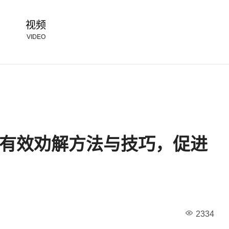
视频
VIDEO
有效劝解方法与技巧，促进
2334