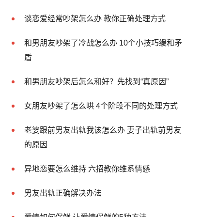
谈恋爱经常吵架怎么办 教你正确处理方式
和男朋友吵架了冷战怎么办 10个小技巧缓和矛
盾
和男朋友吵架后怎么和好？先找到“真原因”
女朋友吵架了怎么哄 4个阶段不同的处理方式
老婆跟前男友出轨我该怎么办 妻子出轨前男友
的原因
异地恋要怎么维持 六招教你维系情感
男友出轨正确解决办法