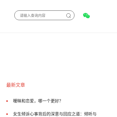
最新文章
暧昧和恋爱，哪一个更好？
女生倾诉心事背后的深意与回应之道：倾听与