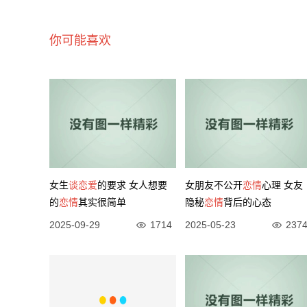
你可能喜欢
女生
谈恋爱
的要求 女人想要
女朋友不公开
恋情
心理 女友
的
恋情
其实很简单
隐秘
恋情
背后的心态
2025-09-29
1714
2025-05-23
237