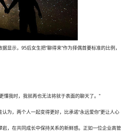
据显示，95后女生把“聊得来”作为择偶首要标准的比例，
更懂我时，我就再也无法将就于表面的聊天了。”
认为，两个人一起变得更好，比承诺“永远爱你”更让人心
攀岩，在共同成长中保持关系的新鲜感。正如一位企业高管