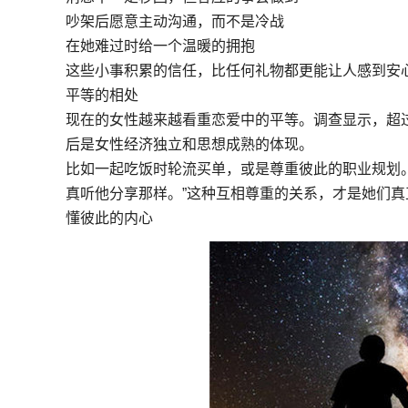
吵架后愿意主动沟通，而不是冷战
在她难过时给一个温暖的拥抱
这些小事积累的信任，比任何礼物都更能让人感到安
平等的相处
现在的女性越来越看重恋爱中的平等。调查显示，超过
后是女性经济独立和思想成熟的体现。
比如一起吃饭时轮流买单，或是尊重彼此的职业规划
真听他分享那样。”这种互相尊重的关系，才是她们真
懂彼此的内心