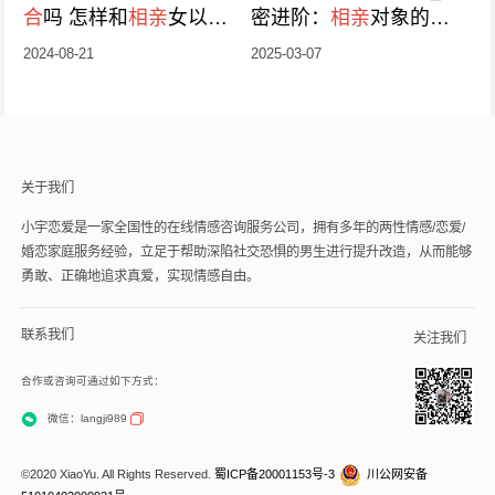
合
吗 怎样和
相亲
女以朋
密进阶：
相亲
对象的培
友模式相处
养方法
2024-08-21
2025-03-07
关于我们
小宇恋爱是一家全国性的在线情感咨询服务公司，拥有多年的两性情感/恋爱/
婚恋家庭服务经验，立足于帮助深陷社交恐惧的男生进行提升改造，从而能够
勇敢、正确地追求真爱，实现情感自由。
联系我们
关注我们
合作或咨询可通过如下方式：
微信：langji989
©2020 XiaoYu. All Rights Reserved.
蜀ICP备20001153号-3
川公网安备