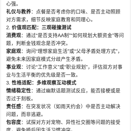
心强。
礼仪与教养
：点餐是否考虑你的口味、是否主动照顾
对方需求，细节反映家庭教育和同理心。
2.
价值观匹配：三观碰撞测试
消费观
：通过“是否支持AA制”“如何规划大额资金”等问
题，判断金钱观念是否冲突。
家庭观
：询问“理想家庭生活”或“父母矛盾处理方式”，
避免未来因家庭模式分歧产生矛盾。
事业观
：讨论“工作意义”或“职业规划”，评估双方对事
业与生活平衡的优先级是否一致。
3.
性格适配：多维观察互动模式
情绪稳定性
：通过幽默话题测试反应，能否接梗或是
否过于刻板。
责任感
：在突发状况（如雨天约会）中是否主动解决
问题，而非逃避。
包容度
：试探对方对宠物、异性社交圈等问题的接受
度，避免婚后因生活习惯冲突。