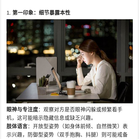
1.
第一印象：细节暴露本性
眼神与专注度
：观察对方是否眼神闪躲或频繁看手
机，这可能暗示隐藏信息或缺乏兴趣。
肢体语言
：开放型姿势（如身体前倾、自然微笑）表
示兴趣，防御型姿势（双手抱胸、抖腿）则可能戒备