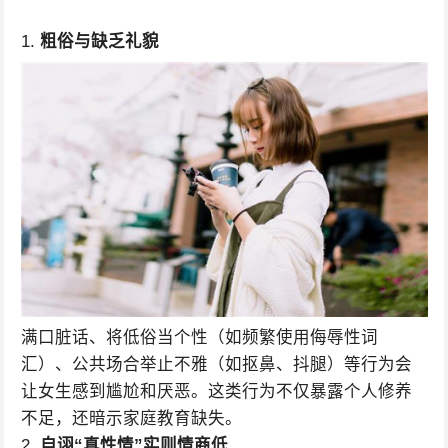
1.
粗俗与缺乏礼貌
满口脏话、将低俗当个性（如频繁使用侮辱性词
汇）、公共场合举止不雅（如抠鼻、抖腿）等行为会
让女生感到尴尬和厌恶。这类行为不仅暴露个人修养
不足，还暗示家庭教育缺失。
2.
自诩“真性情”实则情商低