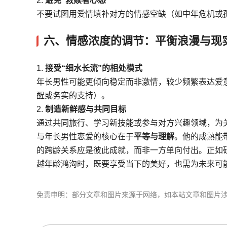
2.
避免“救赎者心态”
不要试图用爱情填补对方的情感空缺（如中年危机或
六、
情感浓度的调节：平衡浪漫与现
1.
接受“细水长流”的相处模式
年长男性可能更倾向稳定而非激情，较少频繁表达爱
醒或务实的支持）。
2.
制造新鲜感与共同目标
通过共同旅行、学习新技能或参与对方兴趣领域，为
与年长男性恋爱的核心在于
平等与理解
。他的成熟能
的跨龄关系应是彼此成就，而非一方单向付出。正如研
越年龄鸿沟时，既要享受当下的美好，也需为未来可
免责申明：部分文章和图片来源于网络，如本站文章和图片