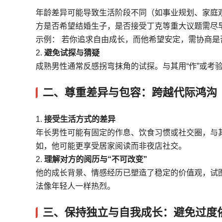
年龄差异可能导致生活阶段不同（如事业规划、家庭
方是否希望结婚生子，是否接受丁克等重大议题需尽
示例： 若你追求自由成长，而他希望安定，需协商是
2.
避免试探与猜疑
成熟男性通常反感拐弯抹角的试探。与其用“作”或考
二、
尊重差异与包容：跨越代际鸿沟
1.
接受生活方式的差异
年长男性可能有固定的作息、饮食习惯或社交圈，与
如，他可能更享受居家阅读而非夜店社交。
2.
理解对方的阅历与“不可改变”
他的成长背景、情感经历已塑造了稳定的价值观，试图
法像年轻人一样热烈。
三、
保持独立与自我成长：避免过度