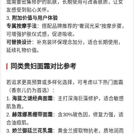
或需要密集修护的肌肤，长期使用可改善肤质，让女
友感受到贴心关怀。
3.
附加价值与用户体验
专属按摩手法
：搭配品牌推荐的“奢润光采”按摩步骤，
可增强护肤仪式感，促进吸收。
可替换设计
：补充装环保理念加分，适合长期使用，
延续礼物价值。
同类贵妇面霜对比参考
若追求更高预算或多样化选择，可考虑以下热门面霜
（香奈儿仍为首选）：
1.
海蓝之谜经典面霜
：主打深海巨藻修护，适合敏感
肌急救。
2.
赫莲娜黑绷带面霜
：含30%玻色因，修复力强，适
合油痘肌。
3.
娇兰御廷兰花乳霜
：黄金兰提取物抗老，质地润而