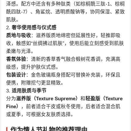
泽感。配方中还含有多种肽类（如棕榈酰三肽-1、棕榈
酰四肽-7）、角鲨烷、透明质酸钠等，协同保湿、紧致
肌肤。
2.
奢华使用感与仪式感
质地与吸收
：滋养版质地绵密但延展性好，轻推即吸
收，触感如“丝绸拂过肌肤”，使用后能立刻感受到肌肤
柔嫩与光泽。
香氛体验
：清新的香草香气融合椴树花香调，充满高
级感，提升护肤仪式感。
包装设计
：金色玻璃瓶身搭配可替换补充装，环保且
便携，附赠挖勺更显精致。
3.
适用肤质与季节
分为
滋养版（Texture Supreme）
和
轻盈版（Texture
Fine）
，前者适合干皮或秋冬使用，后者适合混合肌
或夏季，可根据女友肤质选择。
作为情人节礼物的推荐理由