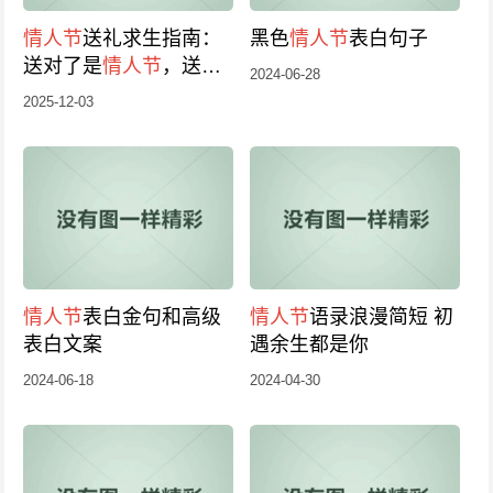
情人节
送礼求生指南：
黑色
情人节
表白句子
送对了是
情人节
，送错
2024-06-28
了是情人“劫”
2025-12-03
情人节
表白金句和高级
情人节
语录浪漫简短 初
表白文案
遇余生都是你
2024-06-18
2024-04-30