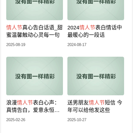
情人节
真心告白话语_甜
2024
情人节
表白情话中
蜜温馨触动心灵每一句
最暖心的一段话
2025-08-19
2024-08-17
浪漫
情人节
表白心声：
送男朋友
情人节
短信 今
真情告白，爱意永恒，
年可以给他发这些
永远的深情陪伴
2025-02-26
2025-10-27