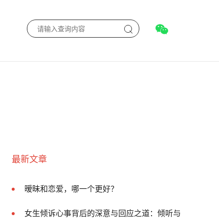
最新文章
暧昧和恋爱，哪一个更好？
女生倾诉心事背后的深意与回应之道：倾听与