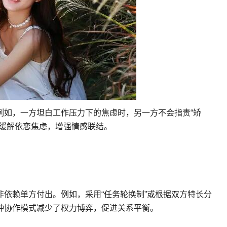
例如，一方坦白工作压力下的焦虑时，另一方不会指责“矫
效缓解依恋焦虑，增强情感联结。
依赖单方付出。例如，采用“任务轮换制”或根据双方特长分
种协作模式减少了权力博弈，促进关系平衡。