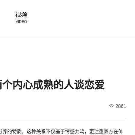
视频
VIDEO
两个内心成熟的人谈恋爱
2861
滋养的特质，这种关系不仅基于情感共鸣，更注重双方在价