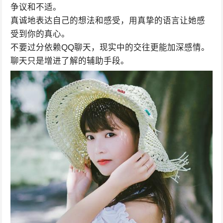
争议和不适。
真诚地表达自己的想法和感受，用真挚的语言让她感
受到你的真心。
不要过分依赖QQ聊天，现实中的交往更能加深感情。
聊天只是增进了解的辅助手段。