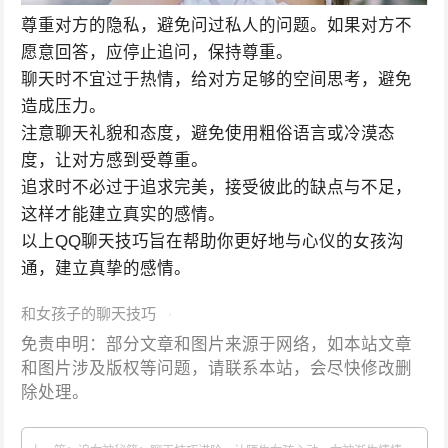
尊重对方的隐私，避免问过私人的问题。如果对方不
愿意回答，应停止追问，保持尊重。
聊天时不宜过于热情，给对方足够的空间思考，避免
造成压力。
注意聊天礼貌和态度，避免使用粗俗语言或冷漠态
度，让对方感到受尊重。
追求时不必过于追求完美，接受彼此的缺点与不足，
这样才能建立真实的感情。
以上QQ聊天技巧旨在帮助你更好地与心仪的女孩沟
通，建立真挚的感情。
和女孩子的聊天技巧
免责申明：部分文章和图片来源于网络，如本站文章
和图片涉及版权等问题，请联系本站，会尽快修改删
除处理。