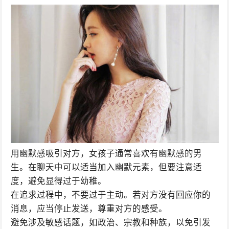
用幽默感吸引对方，女孩子通常喜欢有幽默感的男
生。在聊天中可以适当加入幽默元素，但要注意适
度，避免显得过于幼稚。
在追求过程中，不要过于主动。若对方没有回应你的
消息，应当停止发送，尊重对方的感受。
避免涉及敏感话题，如政治、宗教和种族，以免引发