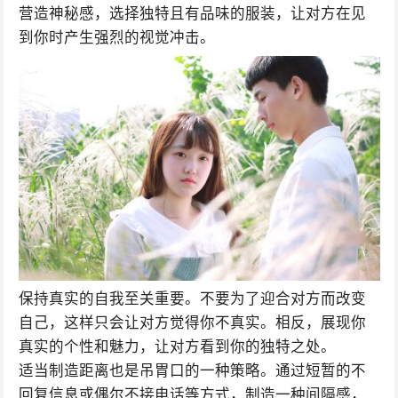
营造神秘感，选择独特且有品味的服装，让对方在见
到你时产生强烈的视觉冲击。
保持真实的自我至关重要。不要为了迎合对方而改变
自己，这样只会让对方觉得你不真实。相反，展现你
真实的个性和魅力，让对方看到你的独特之处。
适当制造距离也是吊胃口的一种策略。通过短暂的不
回复信息或偶尔不接电话等方式，制造一种间隔感，