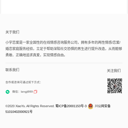
关于我们
小宇恋爱是一家全国性的在线情感咨询服务公司，拥有多年的两性情感/恋爱/
婚恋家庭服务经验，立足于帮助深陷社交恐惧的男生进行提升改造，从而能够
勇敢、正确地追求真爱，实现情感自由。
联系我们
关注我们
合作或咨询可通过如下方式：
微信：langji989
©2020 XiaoYu. All Rights Reserved.
蜀ICP备20001153号-3
川公网安备
51010402000921号