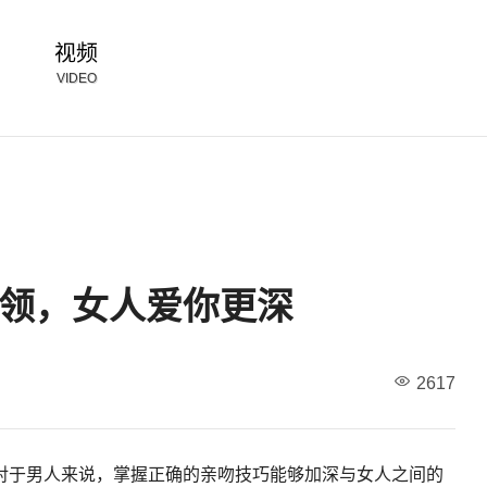
视频
VIDEO
领，女人爱你更深
2617
对于男人来说，掌握正确的亲吻技巧能够加深与女人之间的