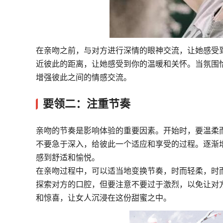
在亲吻之前，与对方进行深情的眼神交流，让她感受
近彼此的距离，让她感受到你的温暖和关怀。当氛围
增强彼此之间的情感交流。
要领二：注重节奏
亲吻的节奏是影响体验的重要因素。开始时，要温柔
不要急于深入，给彼此一个适应和享受的过程。逐渐
感到舒适和愉悦。
在亲吻过程中，可以适当地变换节奏，时而轻柔，时
探索对方的口腔，但要注意不要过于激烈，以免让对
和惊喜，让女人沉浸在这份甜蜜之中。