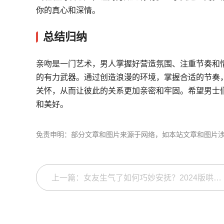
你的真心和深情。
总结归纳
亲吻是一门艺术，男人掌握好营造氛围、注重节奏和
的有力武器。通过创造浪漫的环境，掌握合适的节奏
关怀，从而让彼此的关系更加亲密和牢固。希望男士
和美好。
免责申明：部分文章和图片来源于网络，如本站文章和图片
上一篇：女友生气了如何巧妙安抚？2024版哄人攻略