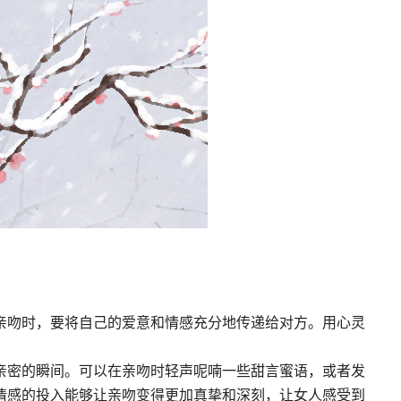
亲吻时，要将自己的爱意和情感充分地传递给对方。用心灵
亲密的瞬间。可以在亲吻时轻声呢喃一些甜言蜜语，或者发
情感的投入能够让亲吻变得更加真挚和深刻，让女人感受到