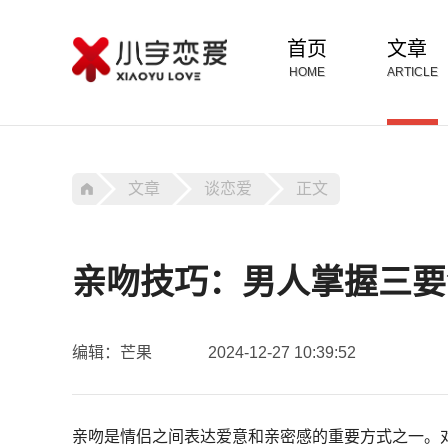
首页
文章
HOME
ARTICLE
文章
谈恋爱
正文
亲吻技巧：男人掌握三要
编辑：芒果
2024-12-27 10:39:52
亲吻是情侣之间表达爱意和亲密感的重要方式之一。