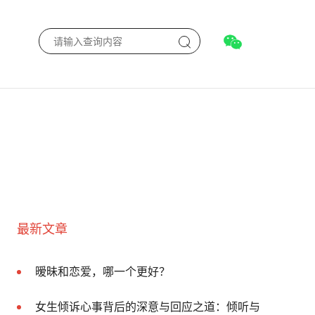
最新文章
暧昧和恋爱，哪一个更好？
女生倾诉心事背后的深意与回应之道：倾听与