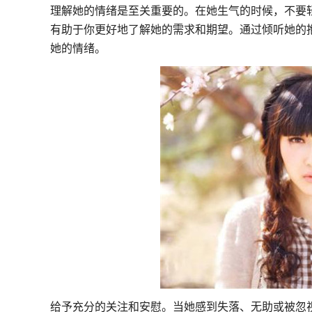
理解她的情绪是至关重要的。在她生气的时候，不要
有助于你更好地了解她的需求和期望。通过倾听她的
她的情绪。
给予充分的关注和安慰。当她感到失落、无助或被忽