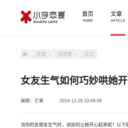
首页
文章
HOME
ARTICLE
文章
谈恋爱
正文
女友生气如何巧妙哄她开
编辑：芒果
2024-12-26 10:48:49
当你的女朋友生气时，该如何让她开心起来呢？以下