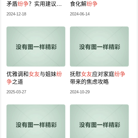
矛盾
纷争
？实用建议帮
食化解
纷争
你安抚
纷争
情绪
2024-12-18
2024-06-14
优雅调和
女友
与姐妹
纷
抚慰
女友
应对家庭
纷争
争
之道
带来的焦虑攻略
2025-03-27
2024-10-29