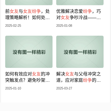
前
女友
与
女友
纷争
，处
优雅解决恋爱
纷争
，巧
理策略解析！如何处理
对
女友
争吵冷战——
感情纠葛？
2024秘籍
2025-02-25
2025-01-08
如何有效应对
女友
的冲
解决
女友
与父母冲突之
突触发点？避免吵架
纷
道，应对家庭
纷争
的新
争
的小妙招
策略
2025-01-10
2025-03-27