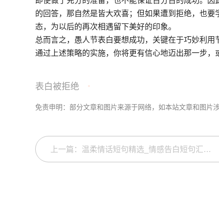
即使做了充分的准备，也不能保证百分百的成功。因
的回答，那自然是皆大欢喜；但如果遭到拒绝，也要
态，为以后的再次相遇留下美好的印象。
总而言之，愚人节表白要想成功，关键在于巧妙利用
通过上述策略的实施，你将更有信心地迈出那一步，
表白被拒绝
免责申明：部分文章和图片来源于网络，如本站文章和图片
上一篇：温柔情话短句精选_情感告白短句汇总_浪漫温柔爱意诉诸笔尖