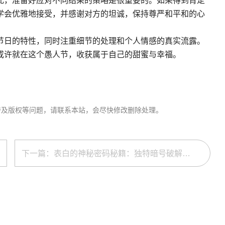
此，准备好应对不同结果的策略是很重要的。如果得到肯定
学会优雅地接受，并感谢对方的坦诚，保持尊严和平和的心
节日的特性，同时注重细节的处理和个人情感的真实流露。
或许就在这个愚人节，收获属于自己的甜蜜与幸福。
涉及版权等问题，请联系本站，会尽快修改删除处理。
下一篇：表白的神秘密码秘籍：独特暗号破解指南（2024版）