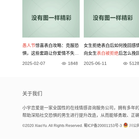
愚人节
惊喜表白攻略：克服恐
女生拒绝表白后如何挽回感
惧，这些套路让你爱情不失
向女生
表白被拒绝
后怎么挽
误！
2025-02-07
1848
2025-06-11
512
关于我们
小宇恋爱是一家全国性的在线情感咨询服务公司，拥有多年的
帮助深陷社交恐惧的男生进行提升改造，从而能够勇敢、正
©2020 XiaoYu. All Rights Reserved.
蜀ICP备20001153号-3
川公网