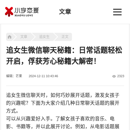
文章
文章
追女生
正文
追女生微信聊天秘籍：日常话题轻松
开启，俘获芳心秘籍大解密！
编辑：芒果
2024-12-11 10:43:46
2323
追女生微信聊天时，如何巧妙展开话题，激发女孩子
的兴趣呢？下面为大家介绍几种日常聊天话题的展开
方式。
可以从兴趣爱好入手。了解女孩子喜欢的音乐、电
影、书籍等，并以此展开讨论。例如，从电影话题展