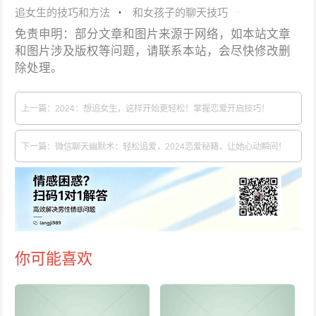
追女生的技巧和方法
和女孩子的聊天技巧
免责申明：部分文章和图片来源于网络，如本站文章
和图片涉及版权等问题，请联系本站，会尽快修改删
除处理。
上一篇：2024：想追女生，这样开始更轻松！掌握恋爱开启技巧！
下一篇：微信聊天幽默术：轻松追爱，2024恋爱秘籍，让她心动瞬间！
你可能喜欢