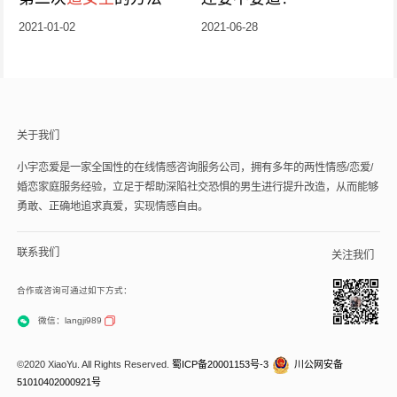
2021-01-02
2021-06-28
关于我们
小宇恋爱是一家全国性的在线情感咨询服务公司，拥有多年的两性情感/恋爱/
婚恋家庭服务经验，立足于帮助深陷社交恐惧的男生进行提升改造，从而能够
勇敢、正确地追求真爱，实现情感自由。
联系我们
关注我们
合作或咨询可通过如下方式：
微信：langji989
©2020 XiaoYu. All Rights Reserved.
蜀ICP备20001153号-3
川公网安备
51010402000921号