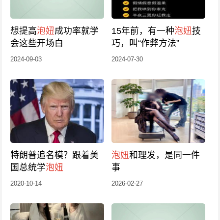
想提高
泡妞
成功率就学
15年前，有一种
泡妞
技
会这些开场白
巧，叫“作弊方法”
2024-09-03
2024-07-30
特朗普追名模？跟着美
泡妞
和理发，是同一件
国总统学
泡妞
事
2020-10-14
2026-02-27