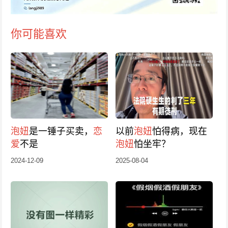
你可能喜欢
泡妞
是一锤子买卖，
恋
以前
泡妞
怕得病，现在
爱
不是
泡妞
怕坐牢？
2024-12-09
2025-08-04