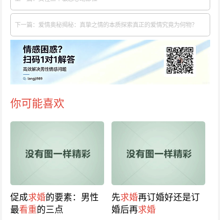
下一篇：爱情奥秘揭秘：真挚之情的本质探索真正的爱情究竟为何物？
你可能喜欢
促成
求婚
的要素：男性
先
求婚
再订婚好还是订
最
看重
的三点
婚后再
求婚