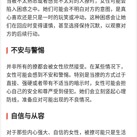
当被不太熟悉或者感觉不太对的人撩时，女性可能会
陷入困惑之中。她们可能会不明白对方的意图，是真
心喜欢还是只是一时的玩笑或冲动。这种困惑会让她
们在回应时变得谨慎，甚至选择保持沉默，以观察对
方的后续行动。
不安与警惕
并非所有的撩都会被女性欣然接受。在某些情况下，
女性可能会感到不安和警惕。特别是当撩的方式过于
直接、强硬或者带有不适当的暗示时，女性可能会担
心自己的安全和尊严受到侵犯。她们会立刻竖起心理
防线，准备应对可能出现的不良情况。
自信与从容
对于那些内心强大、自信的女性，被撩可能只是生活