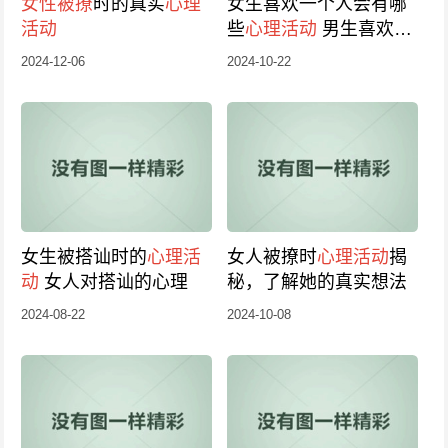
女性被撩
时的真实
心理
女生喜欢一个人会有哪
活动
些
心理活动
男生喜欢人
会有哪些
心理活动
2024-12-06
2024-10-22
女生被搭讪时的
心理活
女人被撩时
心理活动
揭
动
女人对搭讪的心理
秘，了解她的真实想法
2024-08-22
2024-10-08