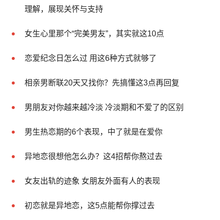
理解，展现关怀与支持
女生心里那个“完美男友”，其实就这10点
恋爱纪念日怎么过 用这6种方式就够了
相亲男断联20天又找你？先搞懂这3点再回复
男朋友对你越来越冷淡 冷淡期和不爱了的区别
男生热恋期的6个表现，中了就是在爱你
异地恋很想他怎么办？这4招帮你熬过去
女友出轨的迹象 女朋友外面有人的表现
初恋就是异地恋，这5点能帮你撑过去