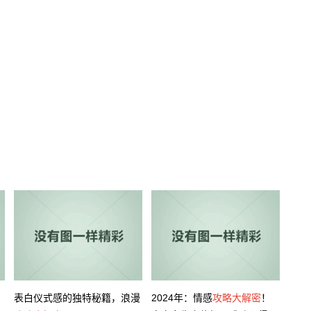
表白仪式感的独特秘籍，浪漫
2024年：情感
攻略
大解密
！