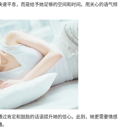
快速平息，而是给予她足够的空间和时间。用关心的语气倾
通过肯定和鼓励的话语提升她的信心。此刻，她更需要情感
绪。