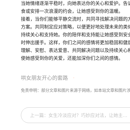
当她情绪逐渐平稳时，向她表达你的关心和爱护。告
食或安排一次浪漫的约会，让她感受到你的温暖。
接着，当你们能够平静交流时，共同寻找解决问题的
方案。共同制定应对策略，以便更好地处理未来的类
持续关心和支持她。你的陪伴和支持能让她感受到安
时伸出援手。这样，你们之间的感情将更加稳固和健
理解、安慰、表达爱意、共同解决问题以及持续关心
使她感受到你的关爱，还能加深你们之间的感情。
哄女朋友开心的套路
免责申明：部分文章和图片来源于网络，如本站文章和图片
上一篇：女生冷淡应对？巧妙应对法，让她主动找你交流！