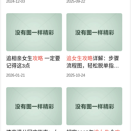
2024-12-03
2025-09-22
追相亲女生
攻略
一定要
追女生
攻略
详解：步骤
记得这3点
流程图，轻松脱单指
南！
2026-01-21
2025-10-24