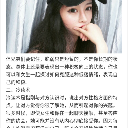
但兄弟们要记住，脆弱只是短暂的，不是你长期的状
态。总体上还是要表现出一种积极向上的状态，你也
可以和女生一起探讨如何克服这种低落情绪，表现自
己的积极。
三、冷读术
冷读术是指刚与对方认识时，说出对方性格方面的特
点，让对方觉得你很了解她，从而引起对你的兴趣。
很多时候，即使女生和你在一起聊天接触，甚至答应
你的约会，她可能并没有从内心彻底接受你。因为每