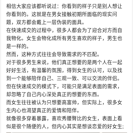
相信大家应该都听说过：你看到的样子只是别人想让
你看到的。这就是在男女接触初期所面临的现实问
题，双方都会戴上一层伪装的面具。
在快速成交的过程中，很多人都会为了迎合对方而自
我物化。女生会物化成所有男生喜欢的样子，男生也
是一样的。
然而，这种方式往往会导致需求的不匹配。
对于很多男生来说，他们真正想要的是两个人在一起
好好生活，有温馨的氛围，得到女生的认可，以及找
到一个能够陪伴自己、三观一致、可以交流的伴侣。
但在快速成交的模式下，可能只是满足表面的需求，
却忽略了自己内心深处真正的想要的东西。
而女生往往被认为只想要高富帅，但实际上，很多女
生内心也渴望真正的爱情和陪伴。
就像很多穿着暴露，喜欢秀腰臀比的女生，表面上看
似是很个随便的人，但内心其实是想谈恋爱的好女生;