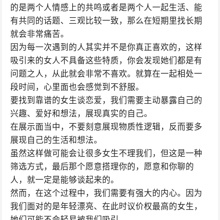
的是两个人情感上的共鸣或者是两个人一起生活、能
有共同的话题、三观比较一致，那么在短期里找长期
就会非常痛苦。
因为每一次遇到的人其实并不是你真正喜欢的，这样
吸引来的女人不具备这些特质，你会发现她们都是有
问题之人，从此就会非常不喜欢。就算在一起相处一
段时间，心里面也会感觉到不舒服。
要找到靠谱的女生谈恋爱，我们需要主动暴露自己的
兴趣、爱好和想法，展现真实的自己。
在展示面当中，不要刻意展现物质性逻辑，反而要多
展现自己的生活和想法。
虽然这样做可能会让很多女生不理我们，但这是一种
筛选方式，最后那个愿意搭理你的，愿意和你聊的
人，就一定是能够谈起来的。
然而，在这个过程中，我们需要有强大的内心。因为
我们面对的是年轻漂亮、在此时议价权最高的女生，
她们可能不会轻易被我们吸引。