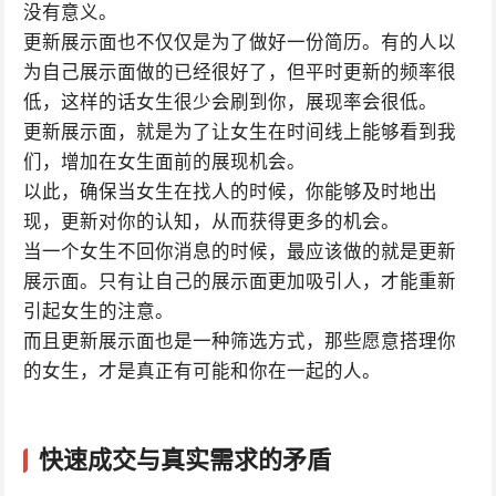
没有意义。
更新展示面也不仅仅是为了做好一份简历。有的人以
为自己展示面做的已经很好了，但平时更新的频率很
低，这样的话女生很少会刷到你，展现率会很低。
更新展示面，就是为了让女生在时间线上能够看到我
们，增加在女生面前的展现机会。
以此，确保当女生在找人的时候，你能够及时地出
现，更新对你的认知，从而获得更多的机会。
当一个女生不回你消息的时候，最应该做的就是更新
展示面。只有让自己的展示面更加吸引人，才能重新
引起女生的注意。
而且更新展示面也是一种筛选方式，那些愿意搭理你
的女生，才是真正有可能和你在一起的人。
快速成交与真实需求的矛盾