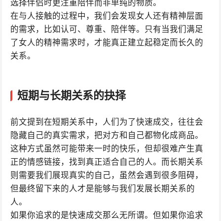
选择伴侣时更注重陪伴而非单纯的物质。
在与人接触的过程中，我们会发现女人还有精神层面
的需求，比如认可、尊重、陪伴等。只有当我们满足
了女人的精神需求时，才能真正建立起稳定而长久的
关系。
短期与长期关系的抉择
前文提到在短期关系中，人们为了快速成交，往往会
隐藏自己的真实需求，把对方和自己都物化成商品。
这种方式虽然可能带来一时的快乐，但却很难产生真
正的情感链接，找到真正适合自己的人。而长期关系
则需要我们展现真实的自己，虽然会遇到很多阻碍，
但最终留下来的人才是能够与我们发展长期关系的
人。
如果你追求的是快速成交那么无所谓。但如果你追求