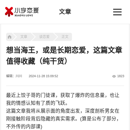
文章
文章
谈恋爱
正文
想当海王，或是长期恋爱，这篇文章
值得收藏（纯干货）
编辑：川川
2024-11-28 15:09:52
1823
最近上饺子哥的门徒课，获取了爆炸的信息量，也让
我的情感认知有了质的飞跃。
这篇文章我将从展示面的角度出发，深度剖析男女在
刚接触阶段背后隐藏的真实需求。(算是公布了部分，
不外传的内部课)