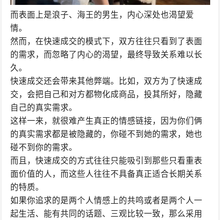
而表面上是浪子、海王的男生，内心深处也渴望爱
情。
然而，在快速成交的模式下，双方往往只看到了表面
的需求，而忽略了内心的渴望，最终导致关系难以长
久。
快速成交还会带来其他弊端。比如，双方为了快速成
交，会把自己和对方都物化成商品，投其所好，隐藏
自己的真实需求。
这样一来，就很难产生真正的情感链接，因为你们俩
的真实需求都是被隐藏的，你碰不到她的需求，她也
碰不到你的需求。
而且，快速成交的方式往往只能吸引到那些只看重表
面价值的人，而这些人往往不具备真正适合长期关系
的特质。
如果你追求的是两个人情感上的共鸣或者是两个人一
起生活、能有共同的话题、三观比较一致，那么采用