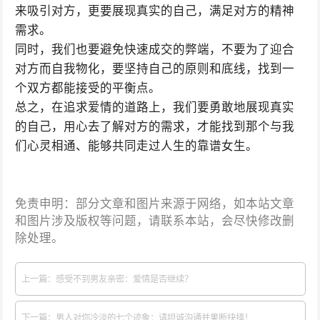
来吸引对方，更要展现真实的自己，满足对方的精神
需求。
同时，我们也要避免快速成交的弊端，不要为了迎合
对方而自我物化，要坚持自己的原则和底线，找到一
个双方都能接受的平衡点。
总之，在追求爱情的道路上，我们要勇敢地展现真实
的自己，用心去了解对方的需求，才能找到那个与我
们心灵相通、能够共同走过人生的靠谱女生。
免责申明：部分文章和图片来源于网络，如本站文章
和图片涉及版权等问题，请联系本站，会尽快修改删
除处理。
上一篇：感受不到男友亲密：爱情是否继续？
下一篇：男人对你冷淡的七个迹象：请坦诚沟通并果断抉择！