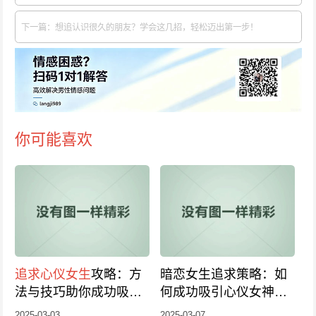
下一篇：想追认识很久的朋友？学会这几招，轻松迈出第一步！
你可能喜欢
追求心仪女生
攻略：方
暗恋女生追求策略：如
法与技巧助你成功吸引
何成功吸引心仪女神而
心仪女生目光
不被拒绝？
2025-03-03
2025-03-07