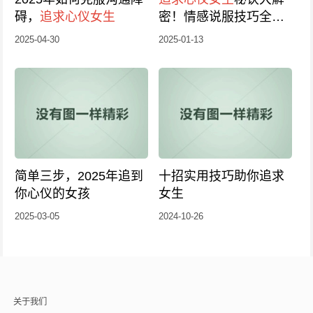
碍，
追求心仪女生
密！情感说服技巧全攻
略！情感策略实战分享
2025-04-30
2025-01-13
简单三步，2025年追到
十招实用技巧助你追求
你心仪的女孩
女生
2025-03-05
2024-10-26
关于我们