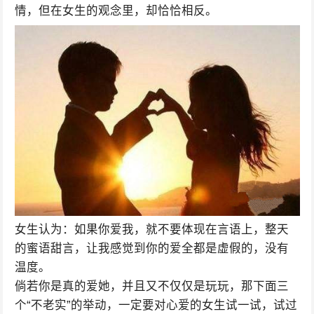
情，但在女生的观念里，却恰恰相反。
女生认为：如果你爱我，就不要体现在言语上，整天
的蜜语甜言，让我感觉到你的爱全都是虚假的，没有
温度。
倘若你是真的爱她，并且又不仅仅是玩玩，那下面三
个“不老实”的举动，一定要对心爱的女生试一试，试过