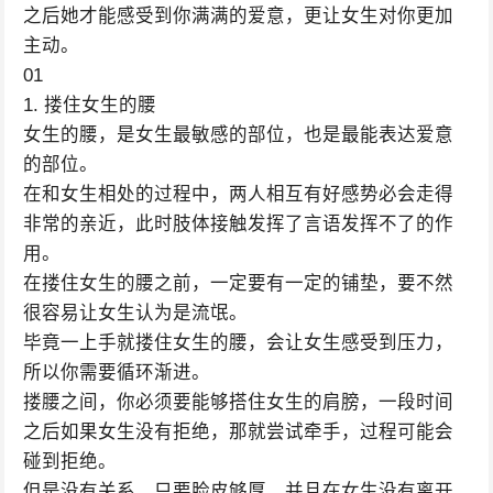
之后她才能感受到你满满的爱意，更让女生对你更加
主动。
01
1. 搂住女生的腰
女生的腰，是女生最敏感的部位，也是最能表达爱意
的部位。
在和女生相处的过程中，两人相互有好感势必会走得
非常的亲近，此时肢体接触发挥了言语发挥不了的作
用。
在搂住女生的腰之前，一定要有一定的铺垫，要不然
很容易让女生认为是流氓。
毕竟一上手就搂住女生的腰，会让女生感受到压力，
所以你需要循环渐进。
搂腰之间，你必须要能够搭住女生的肩膀，一段时间
之后如果女生没有拒绝，那就尝试牵手，过程可能会
碰到拒绝。
但是没有关系，只要脸皮够厚，并且在女生没有离开