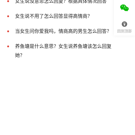
女生说没意思怎么回复？根据具体情况回答
女生说不用了怎么回答显得高情商？
当女生问你爱我吗，情商高的男生怎么回答？
回到顶部
养鱼塘是什么意思？女生说养鱼塘该怎么回复
她？