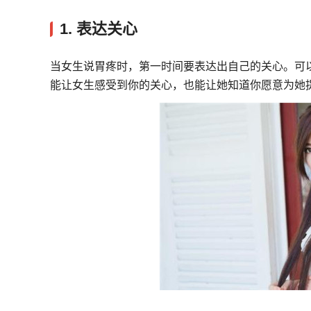
1. 表达关心
当女生说胃疼时，第一时间要表达出自己的关心。可以
能让女生感受到你的关心，也能让她知道你愿意为她