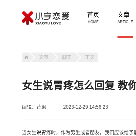
首页
文章
HOME
ARTICLE
文章
聊天
正文
女生说胃疼怎么回复 教
编辑：芒果
2023-12-29 14:56:23
当女生说胃疼时，作为男生或者朋友，我们应该给予