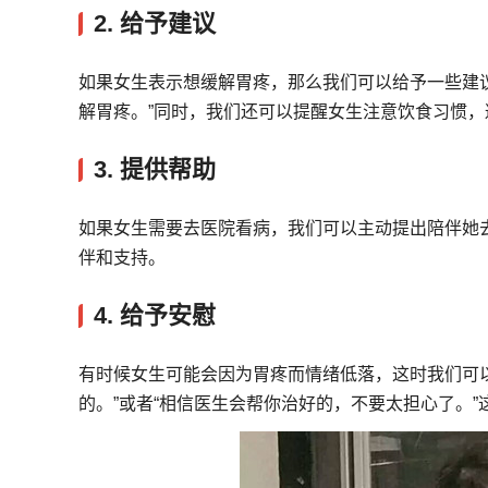
2. 给予建议
如果女生表示想缓解胃疼，那么我们可以给予一些建
解胃疼。”同时，我们还可以提醒女生注意饮食习惯
3. 提供帮助
如果女生需要去医院看病，我们可以主动提出陪伴她
伴和支持。
4. 给予安慰
有时候女生可能会因为胃疼而情绪低落，这时我们可
的。”或者“相信医生会帮你治好的，不要太担心了。