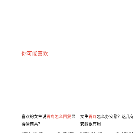
你可能喜欢
喜欢的女生说
胃疼
怎么回复
显
女生
胃疼
怎么办安慰？这几
得情商高？
安慰很有用