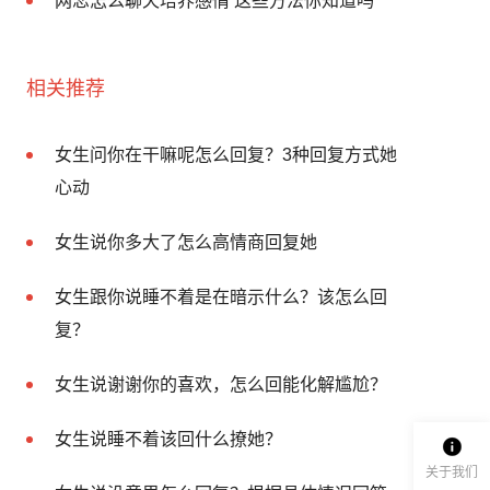
网恋怎么聊天培养感情 这些方法你知道吗
相关推荐
女生问你在干嘛呢怎么回复？3种回复方式她
心动
女生说你多大了怎么高情商回复她
女生跟你说睡不着是在暗示什么？该怎么回
复？
女生说谢谢你的喜欢，怎么回能化解尴尬？
女生说睡不着该回什么撩她？
关于我们