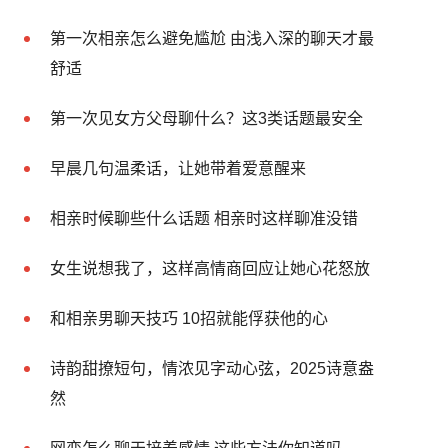
第一次相亲怎么避免尴尬 由浅入深的聊天才最
舒适
第一次见女方父母聊什么？这3类话题最安全
早晨几句温柔话，让她带着爱意醒来
相亲时候聊些什么话题 相亲时这样聊准没错
女生说想我了，这样高情商回应让她心花怒放
和相亲男聊天技巧 10招就能俘获他的心
诗韵甜撩短句，情浓见字动心弦，2025诗意盎
然