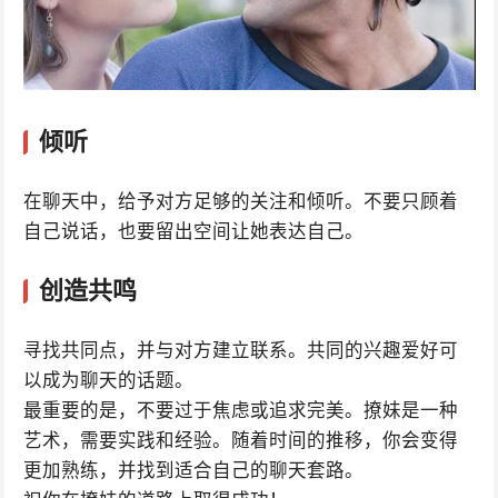
倾听
在聊天中，给予对方足够的关注和倾听。不要只顾着
自己说话，也要留出空间让她表达自己。
创造共鸣
寻找共同点，并与对方建立联系。共同的兴趣爱好可
以成为聊天的话题。
最重要的是，不要过于焦虑或追求完美。撩妹是一种
艺术，需要实践和经验。随着时间的推移，你会变得
更加熟练，并找到适合自己的聊天套路。