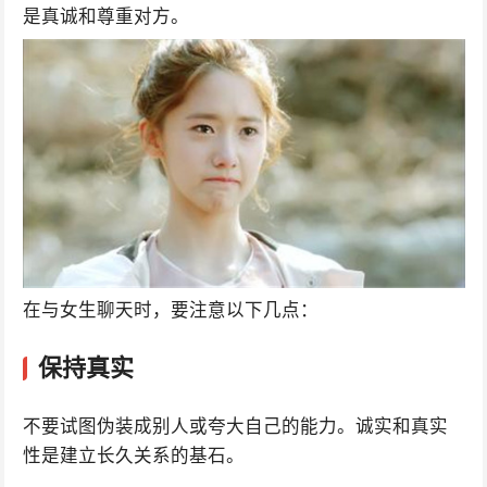
是真诚和尊重对方。
在与女生聊天时，要注意以下几点：
保持真实
不要试图伪装成别人或夸大自己的能力。诚实和真实
性是建立长久关系的基石。