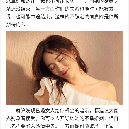
就算你和她在一起也不可能长久。一方面她的婚姻关
系还没结束，另一方面你们的关系也随时可能被发
现，也可能中途结束，这样的不确定感情真的是你所
期待的么。
就算发现已婚女人给你机会的暗示，都建议大家
先别急着接受，你可以去开导她她的不幸婚姻，但自
己先不要陷入感情中去。一方面你可能破坏一个家