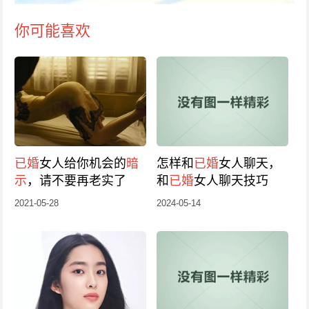
你可能喜欢
已婚
女人给你机会的
暗
怎样和
已婚
女人聊天，
示
，请不要再老实了
和
已婚
女人聊天技巧
2021-05-28
2024-05-14