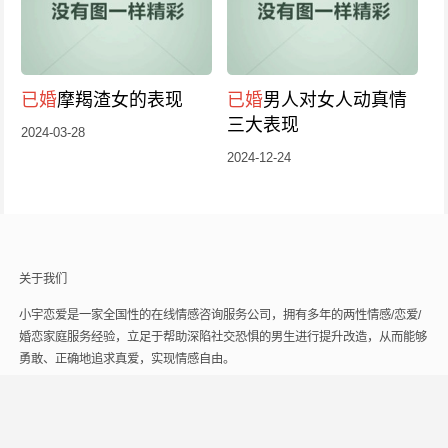
已婚
摩羯渣女的表现
已婚
男人对女人动真情
三大表现
2024-03-28
2024-12-24
关于我们
小宇恋爱是一家全国性的在线情感咨询服务公司，拥有多年的两性情感/恋爱/
婚恋家庭服务经验，立足于帮助深陷社交恐惧的男生进行提升改造，从而能够
勇敢、正确地追求真爱，实现情感自由。
联系我们
关注我们