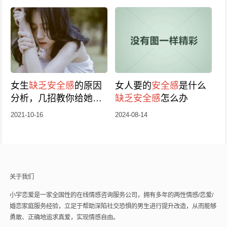
女生
缺乏
安全感
的原因
女人要的
安全感
是什么
分析，几招教你给她
安
缺乏
安全感
怎么办
全感
2021-10-16
2024-08-14
关于我们
小宇恋爱是一家全国性的在线情感咨询服务公司，拥有多年的两性情感/恋爱/
婚恋家庭服务经验，立足于帮助深陷社交恐惧的男生进行提升改造，从而能够
勇敢、正确地追求真爱，实现情感自由。