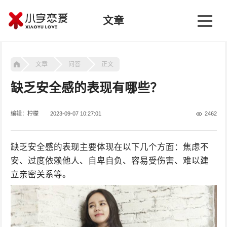
文章
文章
问答
正文
缺乏安全感的表现有哪些？
编辑：柠檬
2023-09-07 10:27:01
2462
缺乏安全感的表现主要体现在以下几个方面：焦虑不
安、过度依赖他人、自卑自负、容易受伤害、难以建
立亲密关系等。