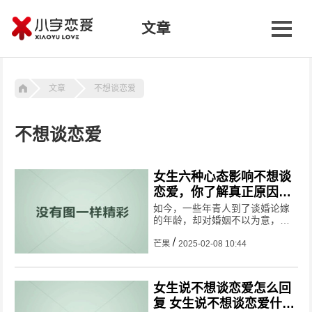
文章
文章
不想谈恋爱
不想谈恋爱
女生六种心态影响不想谈
恋爱，你了解真正原因
吗？
如今，一些年青人到了谈婚论嫁
的年龄，却对婚姻不以为意，这
让家长们很是着急。在咨询中，
就遇到了一些家长来诉苦与求
芒果
2025-02-08 10:44
助。为了解决这个问题，参与了
一个关于大龄青年不恋不婚的问
卷调查，发现女生中有6320人不
女生说不想谈恋爱怎么回
想
复 女生说不想谈恋爱什么