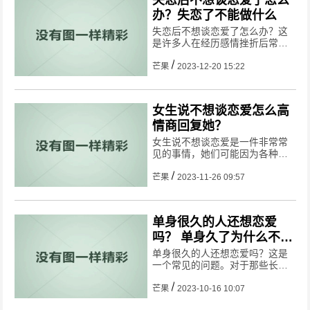
办？失恋了不能做什么
失恋后不想谈恋爱了怎么办？这
是许多人在经历感情挫折后常常
会面临的问题。失恋带来的伤痛
和心理压力往往使人产生对爱情
芒果
2023-12-20 15:22
的恐惧和不信任，进而导致对谈
恋爱产生抵触情绪。然而，我们
不能因为一次失败就放弃对爱情
女生说不想谈恋爱怎么高
的追
情商回复她？
女生说不想谈恋爱是一件非常常
见的事情，她们可能因为各种原
因不愿意轻易陷入感情。作为智
慧型男，我们需要以高情商的态
芒果
2023-11-26 09:57
度来回应她们，下面就一起来看
看应该怎样回复吧。
单身很久的人还想恋爱
吗？ 单身久了为什么不想
谈恋爱
单身很久的人还想恋爱吗？这是
一个常见的问题。对于那些长时
间单身的人来说，他们为什么不
想谈恋爱呢？
芒果
2023-10-16 10:07