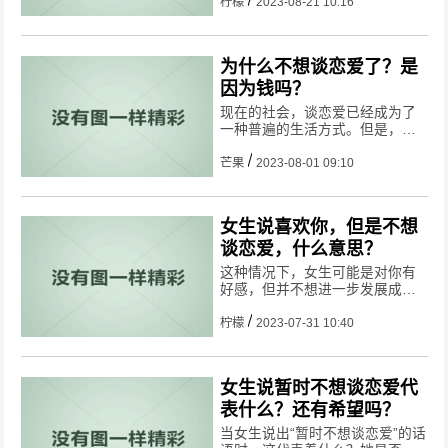
系。同时，也可以提醒她，如果
柠檬
2023-08-21 10:16
将来有任何改变或者需要帮助的
时候，你都会在她身边。最重要
的是，给予她足够的空间和时间
为什么不想谈恋爱了？是
去处理自己的感情问题。
因为钱吗？
现在的社会，谈恋爱已经成为了
一种普遍的生活方式。但是，有
些人却不想再谈恋爱了。那么，
这是因为钱吗？下面就让我们来
芒果
2023-08-01 09:10
探讨一下。
女生说喜欢你，但是不想
谈恋爱，什么意思？
这种情况下，女生可能是对你有
好感，但并不想进一步发展成恋
爱关系。她可能有各种原因，比
如她还没有准备好或者她对恋爱
柠檬
2023-07-31 10:40
持保留态度。她可能希望保持目
前的友谊关系，而不愿意承担恋
爱所带来的责任和压力。所以，
女生说暂时不想谈恋爱代
虽然她喜欢你，但她暂时不想谈
表什么？还有希望吗？
恋爱。
当女生说出“暂时不想谈恋爱”的话