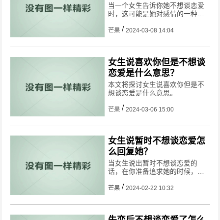
意思
当一个女生告诉你她不想谈恋爱
时，这可能是她对感情的一种态
度或者表达出的某种需求。作为
对方，我们应该尊重她的选择，
芒果
2024-03-08 14:04
并且用合适的方式回应她的话。
女生说喜欢你但是不想谈
恋爱是什么意思？
本文将探讨女生说喜欢你但是不
想谈恋爱是什么意思。
芒果
2024-03-06 15:00
女生说暂时不想谈恋爱怎
么回复她？
当女生说出暂时不想谈恋爱的
话，在你准备追求她的时候，可
能会令你感到有些困惑。为了帮
助你更好地应对这种情况，下面
芒果
2024-02-22 10:32
我们来谈谈如何回复女生暂时不
想谈恋爱的问题。
失恋后不想谈恋爱了怎么