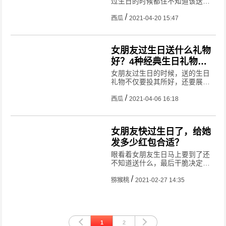
过生日的时候都住不知道该送什
么生日礼物给女朋友，那么以下
就为大家解答女朋友生日礼物送
西瓜
2021-04-20 15:47
什么好，推荐一些非常浪漫且实
用的生日礼物。
女朋友过生日送什么礼物
好？4种经典生日礼物推
荐
女朋友过生日的时候，送的生日
礼物不仅要投其所好，还要展现
出你对她的爱意，女朋友过生日
送什么礼物好？以下推荐4种经典
西瓜
2021-04-06 16:18
生日礼物，让你女朋友更爱你！
女朋友快过生日了，给她
发多少红包合适？
眼看着女朋友生日马上要到了还
不知道送什么，最后干脆决定给
女朋友发给红包算了。但红包也
不是随随便便发的，不同的红包
猕猴桃
2021-02-27 14:35
金额也有不同的含义，下面就来
说说女朋友过生日发多少红包合
适？
1
2