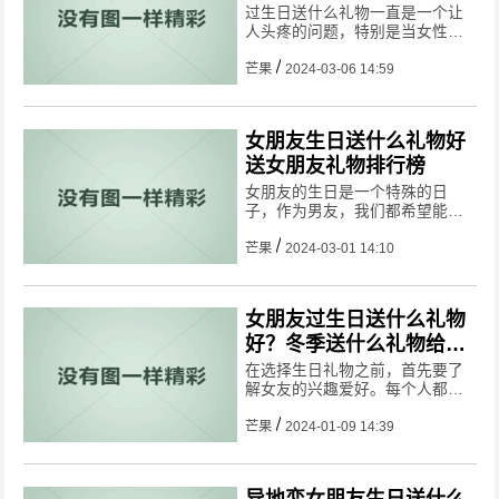
过生日送什么礼物一直是一个让
人头疼的问题，特别是当女性朋
友过生日时。选择一个合适的礼
物既能表达我们对她的关心和祝
芒果
2024-03-06 14:59
福，又能符合她的喜好和个性。
下面将为大家介绍几种适合女性
朋友的生日礼物。
女朋友生日送什么礼物好
送女朋友礼物排行榜
女朋友的生日是一个特殊的日
子，作为男友，我们都希望能够
送给她一份特别的礼物，来表达
我们对她的爱和关心。但是面对
芒果
2024-03-01 14:10
众多的礼物选择，我们常常感到
困惑。下面是一份女朋友生日礼
物排行榜，希望能够给你一些灵
女朋友过生日送什么礼物
感。
好？冬季送什么礼物给女
生
在选择生日礼物之前，首先要了
解女友的兴趣爱好。每个人都有
自己独特的喜好，因此根据她的
兴趣来选择礼物会更加贴心和有
芒果
2024-01-09 14:39
意义。如果她喜欢阅读，可以考
虑购买一本她一直想要的书籍或
者订阅一个杂志。如果她喜欢音
异地恋女朋友生日送什么