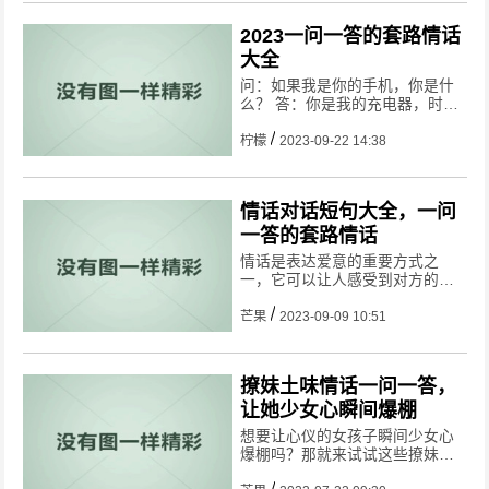
2023一问一答的套路情话
大全
问：如果我是你的手机，你是什
么？ 答：你是我的充电器，时刻
给我带来温暖和能量。
柠檬
2023-09-22 14:38
情话对话短句大全，一问
一答的套路情话
情话是表达爱意的重要方式之
一，它可以让人感受到对方的真
心和温暖。本文将为大家带来一
组套路情话的问答短句，让你在
芒果
2023-09-09 10:51
恋爱中更加得心应手。
撩妹土味情话一问一答，
让她少女心瞬间爆棚
想要让心仪的女孩子瞬间少女心
爆棚吗？那就来试试这些撩妹土
味情话一问一答吧！每个问题都