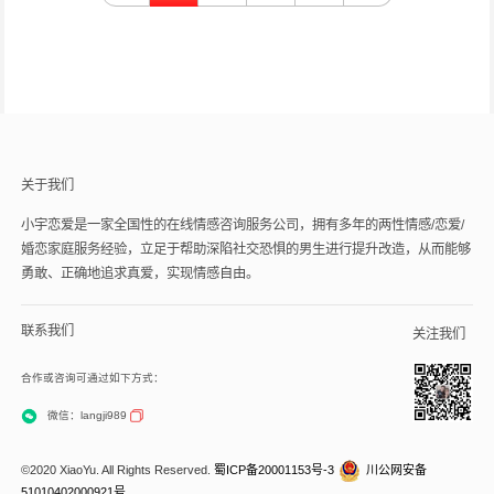
关于我们
小宇恋爱是一家全国性的在线情感咨询服务公司，拥有多年的两性情感/恋爱/
婚恋家庭服务经验，立足于帮助深陷社交恐惧的男生进行提升改造，从而能够
勇敢、正确地追求真爱，实现情感自由。
联系我们
关注我们
合作或咨询可通过如下方式：
微信：langji989
©2020 XiaoYu. All Rights Reserved.
蜀ICP备20001153号-3
川公网安备
51010402000921号