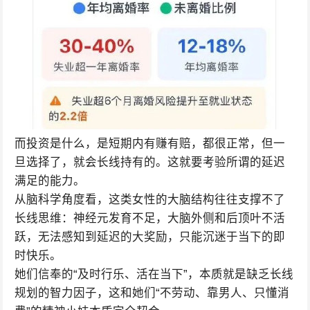
而投资是什么，是短期内有赚有赔，都很正常，但一
旦选择了，就会长线持有的。这就要考验所谓的延迟
满足的能力。
从脑科学角度看，这类女性的大脑结构往往支撑不了
长线思维：神经元发育不足，大脑外侧和后顶叶不活
跃，无法感知到延迟的大奖励，只能沉迷于当下的即
时快乐。
她们信奉的“及时行乐、活在当下”，本质就是缺乏长线
规划的智力因子，这和她们“不劳动、靠男人、只懂消