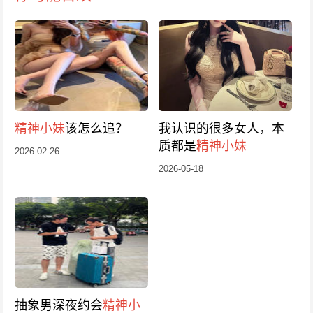
精神小妹
该怎么追？
我认识的很多女人，本
质都是
精神小妹
2026-02-26
2026-05-18
抽象男深夜约会
精神小