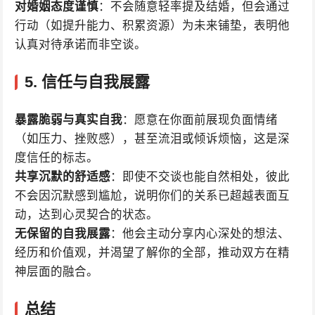
对婚姻态度谨慎
：不会随意轻率提及结婚，但会通过
行动（如提升能力、积累资源）为未来铺垫，表明他
认真对待承诺而非空谈。
5.
信任与自我展露
暴露脆弱与真实自我
：愿意在你面前展现负面情绪
（如压力、挫败感），甚至流泪或倾诉烦恼，这是深
度信任的标志。
共享沉默的舒适感
：即使不交谈也能自然相处，彼此
不会因沉默感到尴尬，说明你们的关系已超越表面互
动，达到心灵契合的状态。
无保留的自我展露
：他会主动分享内心深处的想法、
经历和价值观，并渴望了解你的全部，推动双方在精
神层面的融合。
总结