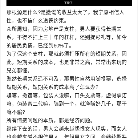
那根源是什么?是撒谎的收益太大了。我宁愿相信人
性，也不信什么道德约束。
众所周知，因为房地产是支柱，男人要获得长期关
系，不得不扛上三十年的杠杆，还别提彩礼等，如今
的居民负债，已经到60%了。
为了保这个支柱，那就必须打压所有的短期关系，因
此，短期关系的成本，也是非常之高，常常出来玩的
兄弟都懂。
既然长期关系遥不可及，那男性自然用脚投票，选择
短期关系，短期关系的成本高了怎么办?
骗嘛，撒谎嘛，包装人设嘛，口头支票嘛，虚假承诺
嘛，伪装富二代嘛，骗到一个，就净赚好几千，那干
嘛不骗?
所有情感问题的本质，都是经济问题。
继续下去的话，男人会越来越怨恨女人现实，而女人
也会越来越不相信男人，年轻男女之间，会继续撕裂