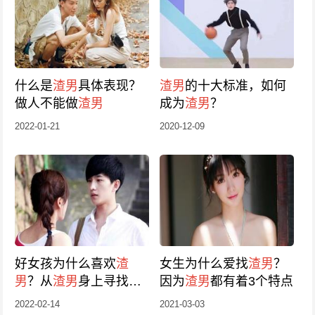
什么是
渣男
具体表现？
渣男
的十大标准，如何
做人不能做
渣男
成为
渣男
？
2022-01-21
2020-12-09
好女孩为什么喜欢
渣
女生为什么爱找
渣男
？
男
？从
渣男
身上寻找启
因为
渣男
都有着3个特点
发
2022-02-14
2021-03-03