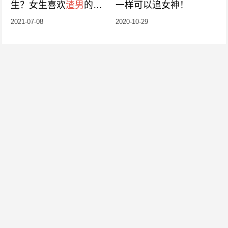
生？女生喜欢
渣男
的原
一样可以追女神！
因
2021-07-08
2020-10-29
关于我们
小宇恋爱是一家全国性的在线情感咨询服务公司，拥有多年的两性情感/恋爱/
婚恋家庭服务经验，立足于帮助深陷社交恐惧的男生进行提升改造，从而能够
勇敢、正确地追求真爱，实现情感自由。
联系我们
关注我们
合作或咨询可通过如下方式：
微信：langji989
©2020 XiaoYu. All Rights Reserved.
蜀ICP备20001153号-3
川公网安备
51010402000921号