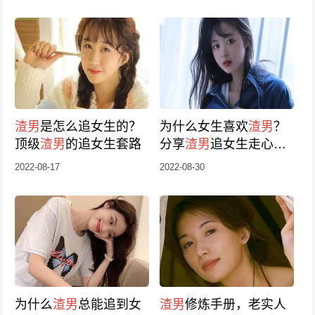
渣男
是怎么追女生的？
为什么女生喜欢
渣男
？
顶级
渣男
的追女生套路
分享
渣男
追女生走心技
巧
2022-08-17
2022-08-30
为什么
渣男
总能追到女
渣男
修炼手册，老实人