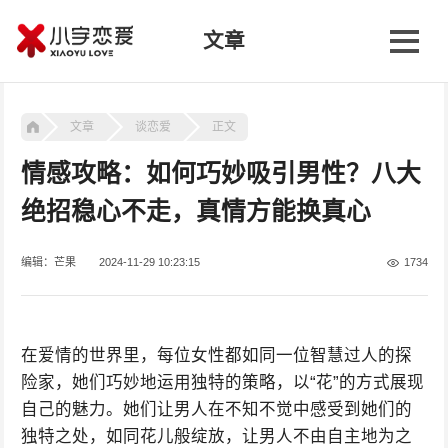
文章
文章
谈恋爱
正文
情感攻略：如何巧妙吸引男性？八大
绝招稳心不走，真情方能换真心
编辑：芒果
2024-11-29 10:23:15
1734
在爱情的世界里，每位女性都如同一位智慧过人的探
险家，她们巧妙地运用独特的策略，以“花”的方式展现
自己的魅力。她们让男人在不知不觉中感受到她们的
独特之处，如同花儿般绽放，让男人不由自主地为之