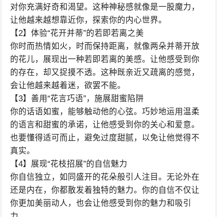
对你充满好奇和渴望。这种神秘感就像是一股魔力，
让他越来越想靠近你，探索你的内心世界。
【2】体验“花开并蒂”的若即若离之美
你时而热情如火，时而保持距离，就像两朵并蒂开放
的花儿，展现出一种若即若离的美感。让他感受到你
的存在，却又捉摸不透。这种既亲近又疏离的感觉，
会让他越来越着迷，欲罢不能。
【3】善用“花言巧语”，施展甜蜜陷阱
你的话语如蜜，能够触动他的心弦。巧妙地运用温柔
的语言和甜蜜的承诺，让他感受到你的关心和爱意。
也要懂得适可而止，避免过度甜腻，以免让他觉得不
真实。
【4】展现“花枝招展”的自信魅力
你自信独立，如同盛开的花朵般引人注目。无论外在
还是内在，你都散发着独特的魅力。你的自信不仅让
你更加美丽动人，也会让他感受到你的魅力和吸引
力。