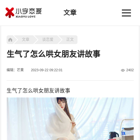
文章
文章
谈恋爱
正文
生气了怎么哄女朋友讲故事
编辑：芒果
2023-09-22 09:22:01
2402
生气了怎么哄女朋友讲故事