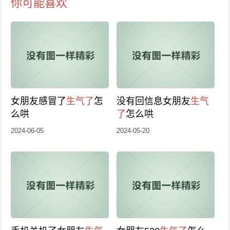
你可能喜欢
女朋友感冒了
生气了
怎
没有回信息女朋友
生气
么哄
了
怎么哄
2024-06-05
2024-05-20