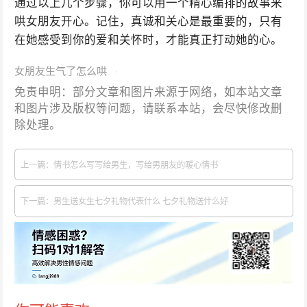
通过以上几个步骤，你可以用一个精心编排的故事来
哄女朋友开心。记住，真诚和关心是最重要的，只有
在她感受到你的爱和关怀时，才能真正打动她的心。
女朋友生气了怎么哄
免责申明：部分文章和图片来源于网络，如本站文章
和图片涉及版权等问题，请联系本站，会尽快修改删
除处理。
上一篇：情书怎么写写给男生，写给男朋友的暖心情书
下一篇：男生送女生七夕礼物代表什么 七夕礼物送什么好