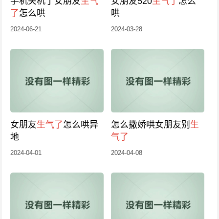
手机关机了女朋友
生气
女朋友520
生气了
怎么
了
怎么哄
哄
2024-06-21
2024-03-28
女朋友
生气了
怎么哄异
怎么撒娇哄女朋友别
生
地
气了
2024-04-01
2024-04-08