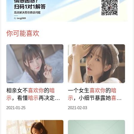
你可能喜欢
相亲女不
喜欢你
的
暗
一个女生
喜欢你
的
暗
示
，看懂
暗示
再决定是
示
，小细节暴露她
喜欢
否继续
你
2021-01-25
2021-02-03