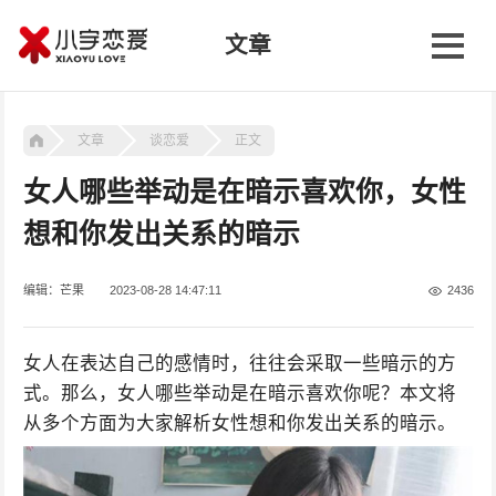
文章
文章
谈恋爱
正文
女人哪些举动是在暗示喜欢你，女性
想和你发出关系的暗示
编辑：芒果
2023-08-28 14:47:11
2436
女人在表达自己的感情时，往往会采取一些暗示的方
式。那么，女人哪些举动是在暗示喜欢你呢？本文将
从多个方面为大家解析女性想和你发出关系的暗示。